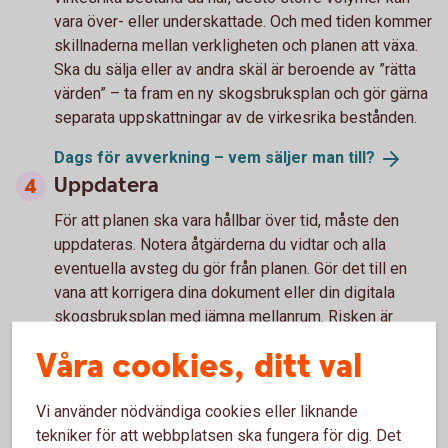
vara över- eller underskattade. Och med tiden kommer
skillnaderna mellan verkligheten och planen att växa.
Ska du sälja eller av andra skäl är beroende av ”rätta
värden” – ta fram en ny skogsbruksplan och gör gärna
separata uppskattningar av de virkesrika bestånden.
Dags för avverkning – vem säljer man
till?
Uppdatera
För att planen ska vara hållbar över tid, måste den
uppdateras. Notera åtgärderna du vidtar och alla
eventuella avsteg du gör från planen. Gör det till en
vana att korrigera dina dokument eller din digitala
skogsbruksplan med jämna mellanrum. Risken är
annars att du sitter med ett dokument som har väldigt
Våra cookies, ditt val
lite med förhållandena i din skog att göra.
Vi använder nödvändiga cookies eller liknande
tekniker för att webbplatsen ska fungera för dig. Det