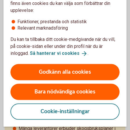
finns även cookies du kan välja som förbättrar din
Vill du ha hjälp med din skog?
upplevelse:
Är skogen en investering eller har du den som
Funktioner, prestanda och statistik
hobby? Oavsett vad ger vi lösningar anpassade för
Relevant marknadsföring
dig och din skog.
Du kan ta tillbaka ditt cookie-medgivande när du vill,
Äga skog – tips för
skogsägare
på cookie-sidan eller under din profil när du är
inloggad.
Så hanterar vi
cookies
.
Godkänn alla cookies
Om skogsbruksplaner
Bara nödvändiga cookies
Är du ny som skogsägare kommer du ha särskilt
stor nytta av en bra skogsbruksplan.
Priset varierar, men ofta tar leverantörerna en
Cookie-inställningar
startkostnad på mellan 1 000 och 5 000 kr och
sedan 120–200 kr/ha.
Många leverantörer erbjuder skogsbruksplaner i