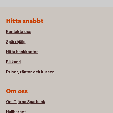
Sidfot
Hitta snabbt
Kontakta oss
Spärrhjälp
Hitta bankkontor
Bli kund
Priser, räntor och kurser
Om oss
Om Tjörns Sparbank
Hållbarhet