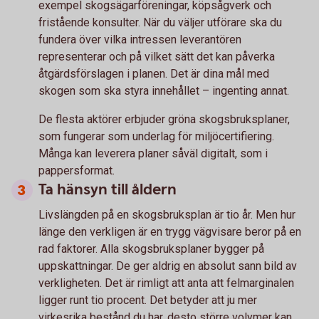
exempel skogsägarföreningar, köpsågverk och
fristående konsulter. När du väljer utförare ska du
fundera över vilka intressen leverantören
representerar och på vilket sätt det kan påverka
åtgärdsförslagen i planen. Det är dina mål med
skogen som ska styra innehållet – ingenting annat.
De flesta aktörer erbjuder gröna skogsbruksplaner,
som fungerar som underlag för miljöcertifiering.
Många kan leverera planer såväl digitalt, som i
pappersformat.
Ta hänsyn till åldern
Livslängden på en skogsbruksplan är tio år. Men hur
länge den verkligen är en trygg vägvisare beror på en
rad faktorer. Alla skogsbruksplaner bygger på
uppskattningar. De ger aldrig en absolut sann bild av
verkligheten. Det är rimligt att anta att felmarginalen
ligger runt tio procent. Det betyder att ju mer
virkesrika bestånd du har, desto större volymer kan