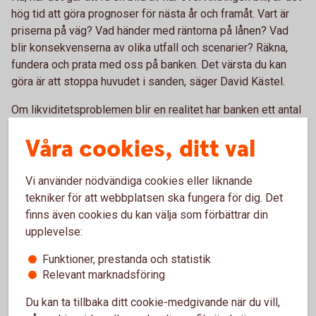
hög tid att göra prognoser för nästa år och framåt. Vart är
priserna på väg? Vad händer med räntorna på lånen? Vad
blir konsekvenserna av olika utfall och scenarier? Räkna,
fundera och prata med oss på banken. Det värsta du kan
göra är att stoppa huvudet i sanden, säger David Kästel.
Om likviditetsproblemen blir en realitet har banken ett antal
hjälpmedel att ta till.
Våra cookies, ditt val
– Vilka lösningar som passar beror givetvis på
förutsättningarna, men det kan till exempel handla om
Vi använder nödvändiga cookies eller liknande
likviditetslån, EU-krediter och eventuella
tekniker för att webbplatsen ska fungera för dig. Det
amorteringsbefrielser. Men oavsett hur lösning ser ut blir
finns även cookies du kan välja som förbättrar din
den bättre för dig ju tidigare vi kommer in i bilden, säger
upplevelse:
han.
Funktioner, prestanda och statistik
Relevant marknadsföring
Du kan ta tillbaka ditt cookie-medgivande när du vill,