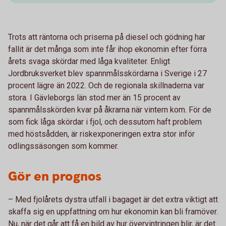
Trots att räntorna och priserna på diesel och gödning har
fallit är det många som inte får ihop ekonomin efter förra
årets svaga skördar med låga kvaliteter. Enligt
Jordbruksverket blev spannmålsskördarna i Sverige i 27
procent lägre än 2022. Och de regionala skillnaderna var
stora. I Gävleborgs län stod mer än 15 procent av
spannmålsskörden kvar på åkrarna när vintern kom. För de
som fick låga skördar i fjol, och dessutom haft problem
med höstsådden, är riskexponeringen extra stor inför
odlingssäsongen som kommer.
Gör en prognos
– Med fjolårets dystra utfall i bagaget är det extra viktigt att
skaffa sig en uppfattning om hur ekonomin kan bli framöver.
Nu, när det går att få en bild av hur övervintringen blir, är det