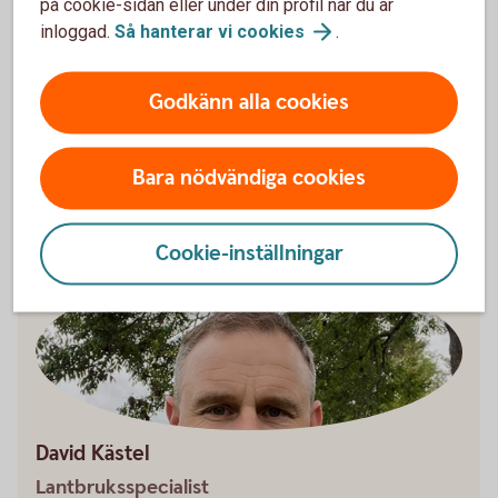
på cookie-sidan eller under din profil när du är
Lantbruksspecialister
inloggad.
Så hanterar vi
cookies
.
Prata med bankens lantbruksspecialister. De finns
Godkänn alla cookies
över hela landet.
Våra
lantbruksspecialister
Bara nödvändiga cookies
Cookie-inställningar
David Kästel
Lantbruksspecialist