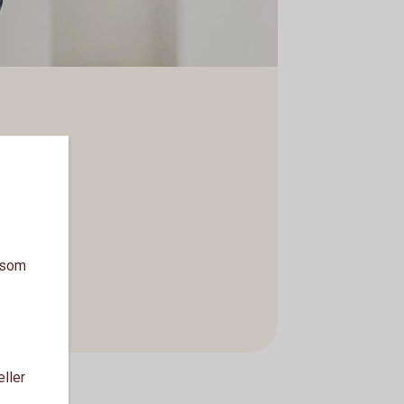
a som
eller