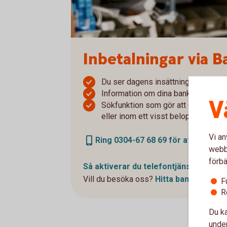
Inbetalningar via B
Du ser dagens insättningar redan 
Information om dina bankgiroinbetal
V
Sökfunktion som gör att du kan söka
eller inom ett visst beloppsintervall
Vi an
Ring 0304-67 68 69 för att skaffa 
webbp
förbä
Så aktiverar du
telefontjänst
Vill du besöka oss?
Hitta
bankkontor
F
R
Du ka
under