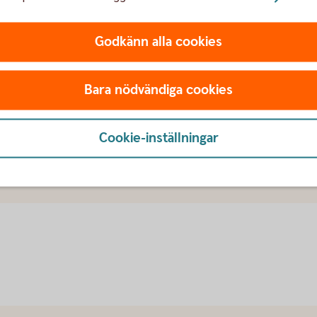
n till dina kunder underlättar betalningen. I
 tillgång till aktuell information om inbetalningar
Godkänn alla cookies
Bankgirot.
Bara nödvändiga cookies
Cookie-inställningar