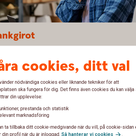
ankgirot
på Bankgirots behandlingsdag
ningar lagras 16 månader bakåt i tiden
åra cookies, ditt val
 insättningsuppgift för en viss dag, tidsperiod
vänder nödvändiga cookies eller liknande tekniker för att
inbetalningar via Bankgiro
latsen ska fungera för dig. Det finns även cookies du kan välj
ttrar din upplevelse:
unktioner, prestanda och statistik
elevant marknadsföring
n ta tillbaka ditt cookie-medgivande när du vill, på cookie-sidan 
 din profil när du är inloggad.
Så hanterar vi
cookies
.