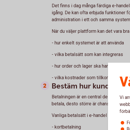
Det finns i dag många färdiga e-handel
igång. De kan ofta erbjuda funktioner f
administration i ett och samma system
När du väljer plattform kan det vara bra
- hur enkelt systemet är att använda
- vilka betalsätt som kan integreras
- hur order och lager ska hanteras
V
- vilka kostnader som tillkommer
Bestäm hur kunderna s
Betalningen är en central del av kundu
Vi an
betala, desto större är chansen att kö
webbp
förbä
Vanliga betalsätt i e-handel är till exem
F
- kortbetalning
R