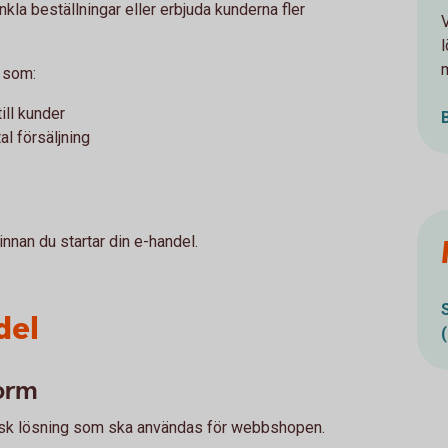
kla beställningar eller erbjuda kunderna fler
V
l
g som:
ill kunder
al försäljning
innan du startar din e-handel.
del
form
knisk lösning som ska användas för webbshopen.