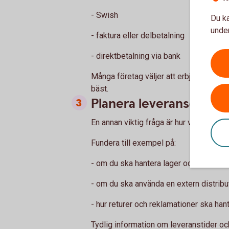
- Swish
Du ka
under
- faktura eller delbetalning
- direktbetalning via bank
Många företag väljer att erbjuda flera 
bäst.
Planera leveranser och
En annan viktig fråga är hur varorna ska
Fundera till exempel på:
- om du ska hantera lager och leverans
- om du ska använda en extern distribu
- hur returer och reklamationer ska han
Tydlig information om leveranstider och 