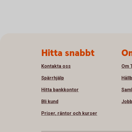
Sidfot
Hitta snabbt
Om
Kontakta oss
Om T
Spärrhjälp
Håll
Hitta bankkontor
Sam
Bli kund
Jobb
Priser, räntor och kurser