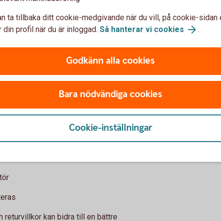
n ta tillbaka ditt cookie-medgivande när du vill, på cookie-sidan 
 din profil när du är inloggad.
Så hanterar vi cookies
.
Godkänn alla cookies
alternativ så att kunden kan välja det som passar
Bara nödvändiga cookies
 returer
 levereras till kunden.
Cookie-inställningar
er själv
tör
teras
returvillkor kan bidra till en bättre