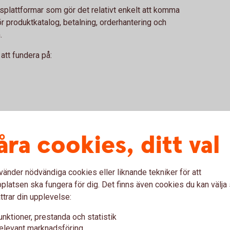
splattformar som gör det relativt enkelt att komma
ör produktkatalog, betalning, orderhantering och
.
 att fundera på:
åra cookies, ditt val
ka betala
pplevelsen i en webbshop. Ju enklare det är att
vänder nödvändiga cookies eller liknande tekniker för att
pet genomförs.
latsen ska fungera för dig. Det finns även cookies du kan välj
ttrar din upplevelse:
pel:
unktioner, prestanda och statistik
elevant marknadsföring