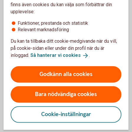
finns även cookies du kan välja som förbättrar din
20.00, lördag-söndag 08.00-18.00 (stängt
upplevelse:
storhelger).
Funktioner, prestanda och statistik
Ring 0771-97 75 12
Relevant marknadsföring
Du kan ta tillbaka ditt cookie-medgivande när du vill,
på cookie-sidan eller under din profil när du är
inloggad.
Så hanterar vi
cookies
.
För att se detta innehåll behöver du först
godkänna cookies för Funktioner, prestanda
Godkänn alla cookies
och statistik.
Inställningar för cookies
Bara nödvändiga cookies
Cookie-inställningar