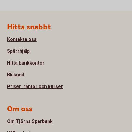
Sidfot
Hitta snabbt
Kontakta oss
Spärrhjälp
Hitta bankkontor
Bli kund
Priser, räntor och kurser
Om oss
Om Tjörns Sparbank