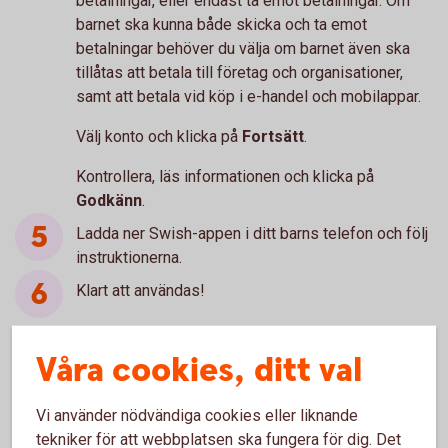
betalningar, eller endast ta emot betalningar. Om
barnet ska kunna både skicka och ta emot
betalningar behöver du välja om barnet även ska
tillåtas att betala till företag och organisationer,
samt att betala vid köp i e-handel och mobilappar.
Välj konto och klicka på
Fortsätt
.
Kontrollera, läs informationen och klicka på
Godkänn
.
Ladda ner Swish-appen i ditt barns telefon och följ
instruktionerna.
Klart att användas!
Våra cookies, ditt val
Behöver du hjälp?
Vi använder nödvändiga cookies eller liknande
tekniker för att webbplatsen ska fungera för dig. Det
Ring Digital Support. Öppet måndag-fredag 08.00-