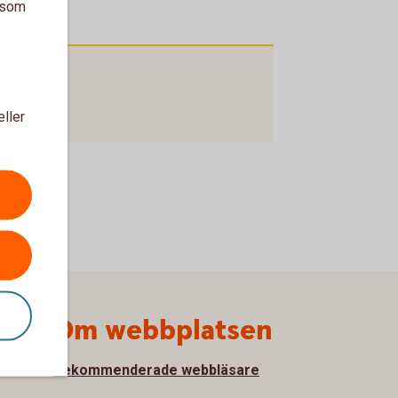
a som
eller
Om webbplatsen
Rekommenderade webbläsare