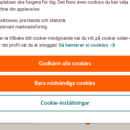
latsen ska fungera för dig. Det finns även cookies du kan välj
ttrar din upplevelse:
unktioner, prestanda och statistik
u först godkänna cookies för Funktioner, prestanda och statistik.
elevant marknadsföring
n ta tillbaka ditt cookie-medgivande när du vill, på cookie-sidan 
 din profil när du är inloggad.
Så hanterar vi
cookies
.
Godkänn alla cookies
Bara nödvändiga cookies
Cookie-inställningar
 oss
Säkerhet och
integritet
jörns Sparbank