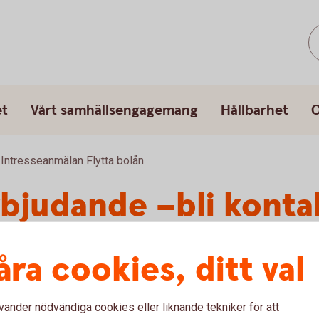
et
Vårt samhällsengagemang
Hållbarhet
O
Intresseanmälan Flytta bolån
rbjudande –bli konta
åra cookies, ditt val
om du flyttar ditt bolån till oss? Fyll i dina uppgifter så
rbjuda.
vänder nödvändiga cookies eller liknande tekniker för att