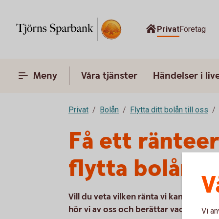
Privat
Företag
Meny
Våra tjänster
Händelser i liv
Privat
Bolån
Flytta ditt bolån till oss
Få ett räntee
flytta bolån
V
Vill du veta vilken ränta vi kan erbjuda 
hör vi av oss och berättar vad vi kan e
Vi an