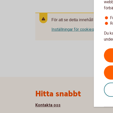
webbp
förbä
F
För att se detta innehåll behöver d
R
Inställningar för cookies
Du ka
under
Sidfot
Hitta snabbt
Om
Kontakta oss
Om T