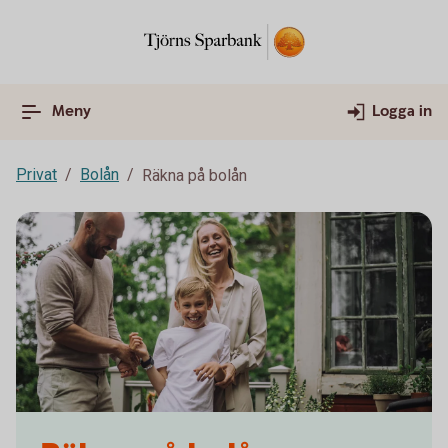
Meny
Logga in
Privat
Bolån
Räkna på bolån