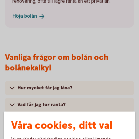
renovering, ofta till lägre ränta än ett privatlån.
Höja
bolån
Vanliga frågor om bolån och
bolånekalkyl
Hur mycket får jag låna?
Vad får jag för ränta?
Hur mycket måste jag amortera?
Våra cookies, ditt val