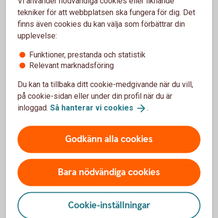
Vi använder nödvändiga cookies eller liknande
tekniker för att webbplatsen ska fungera för dig. Det
finns även cookies du kan välja som förbättrar din
Räkneexempel bolån
upplevelse:
Funktioner, prestanda och statistik
Ett lånebelopp på 1 000 000 kronor, till 3,94 %
Relevant marknadsföring
ränta (3 mån bunden, listränta senast ändrad
2026-03-28), med rak amortering
Du kan ta tillbaka ditt cookie-medgivande när du vill,
återbetalningstid 50 år, effektiv ränta: 4,01 % (ej
på cookie-sidan eller under din profil när du är
Nyckelkund 4,02 %).
inloggad.
Så hanterar vi
cookies
.
Första månadsbetalningen inklusive amortering
är 4 950 kronor, sista månadsbetalningen
inklusive amortering är 1 672 kronor, totalt
Godkänn alla cookies
belopp att betala om räntan är oförändrad under
lånets löptid är 1 986 642 kronor. Antalet
avbetalningar är 600 stycken.
Bara nödvändiga cookies
Exemplet bygger på månatliga aviseringar, utan
uppläggningsavgift eller aviseringskostnad,
Cookie-inställningar
förutsatt att du aviseras digitalt. Vid postala avier
tillkommer en kostnad på 45 kronor i aviavgift.