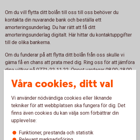
Om du vill flytta ditt bolån till oss till oss behöver du
kontakta din nuvarande bank och beställa ett
amorteringsunderlag. Du har rätt att få ditt
amorteringsunderlag digitalt. Här hittar du kontaktuppgifter
till de olika bankerna.
Om du funderar på att flytta ditt bolån från oss skulle vi
gärna få en chans att prata med dig. Ring oss för att jämföra
dina villkor på 0771-22 11 22. Öppet vardagar 08.00-18.00.
Du kan beställa ditt amorteringsunderlag i internetbanken
Våra cookies, ditt val
under Lån - Översikt - Boende.
Vi använder nödvändiga cookies eller liknande
tekniker för att webbplatsen ska fungera för dig. Det
Flytta ditt bolån till
oss
finns även cookies du kan välja som förbättrar din
Kontaktuppgifter till
banker
upplevelse:
Ring 0771-22 11
22
Funktioner, prestanda och statistik
Relevant marknadsföring