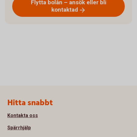
Flytta bolån – ansök eller bli
kontaktad
Sidfot
Hitta snabbt
Kontakta oss
Spärrhjälp