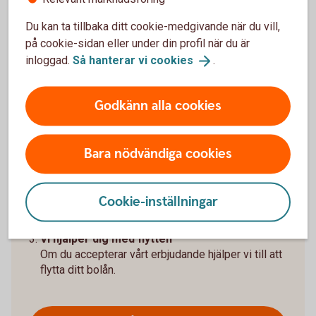
Du kan ta tillbaka ditt cookie-medgivande när du vill,
Flytta bolån till oss – så går
på cookie-sidan eller under din profil när du är
inloggad.
Så hanterar vi
cookies
.
det till
Godkänn alla cookies
Har du bolån hos annan bank och vill se om du kan få
en bättre ränta?
Ansök om flytta bolån
Bara nödvändiga cookies
Ansök eller fyll i dina uppgifter så ringer vi upp dig.
Du binder dig inte till något.
Cookie-inställningar
Få ett ränteerbjudande
Vi kontaktar dig med ett ränteerbjudande.
Vi hjälper dig med flytten
Om du accepterar vårt erbjudande hjälper vi till att
flytta ditt bolån.