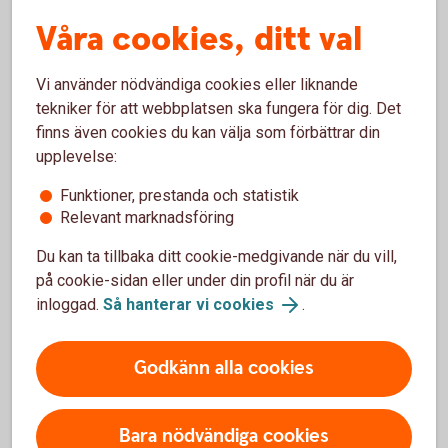
Våra cookies, ditt val
Vi använder nödvändiga cookies eller liknande
Rörlig eller bunden ränta?
tekniker för att webbplatsen ska fungera för dig. Det
finns även cookies du kan välja som förbättrar din
upplevelse:
Hur ska jag dela upp lånet på olika
räntebindningstider?
Funktioner, prestanda och statistik
Relevant marknadsföring
Vad är det för skillnad på rörlig och bunden
Du kan ta tillbaka ditt cookie-medgivande när du vill,
ränta?
på cookie-sidan eller under din profil när du är
inloggad.
Så hanterar vi cookies
.
Är inte rörlig ränta alltid mest fördelaktig?
Godkänn alla cookies
Hur ska jag tänka om ränteläget?
Bara nödvändiga cookies