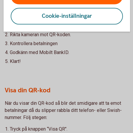
När du skannar en QR-kod slipper du knappa in personens
telefon- eller Swish-nummer. Följ stegen:
Cookie-inställningar
Tryck på knappen “Skanna”.
Rikta kameran mot QR-koden.
Kontrollera betalningen
Godkänn med Mobilt BankID.
Klart!
Visa din QR-kod
När du visar din QR-kod så blir det smidigare att ta emot
betalningar då du slipper rabbla ditt telefon- eller Swish-
nummer. Följ stegen:
Tryck på knappen “Visa QR".