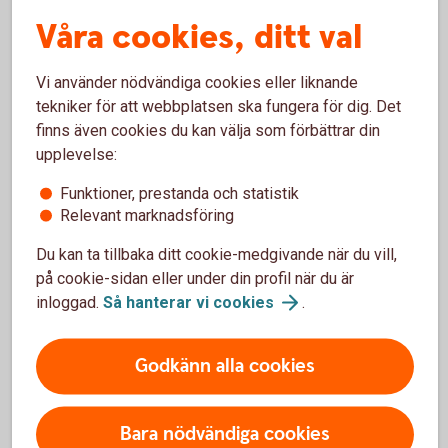
Våra cookies, ditt val
Vi använder nödvändiga cookies eller liknande
tekniker för att webbplatsen ska fungera för dig. Det
finns även cookies du kan välja som förbättrar din
Enklare betalningar
upplevelse:
QR-koder används även för Swish. Med dessa blir
Funktioner, prestanda och statistik
betalningarna enklare och du kan swisha snabbare.
Relevant marknadsföring
Du kan skanna andras QR-koder, visa din QR-kod och
skapa en egen.
Du kan ta tillbaka ditt cookie-medgivande när du vill,
på cookie-sidan eller under din profil när du är
Swish med QR-kod och instruktionsfilmer
inloggad.
Så hanterar vi
cookies
.
(swish.nu)
Godkänn alla cookies
Skanna QR-kod
Bara nödvändiga cookies