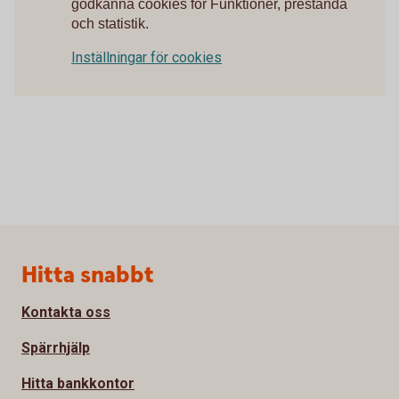
godkänna cookies för Funktioner, prestanda
och statistik.
Inställningar för cookies
Sidfot
Hitta snabbt
Kontakta oss
Spärrhjälp
Hitta bankkontor