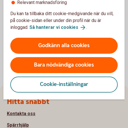
Relevant marknadsföring
Behöver du hjälp?
Du kan ta tillbaka ditt cookie-medgivande när du vill,
Under "Hjälp" i appen hittar du nu svar på
på cookie-sidan eller under din profil när du är
vanliga frågor och kontaktuppgifter till oss.
inloggad.
Så hanterar vi cookies
.
Vi finns här för både små och stora frågor.
Godkänn alla cookies
Bara nödvändiga cookies
Cookie-inställningar
Sidfot
Hitta snabbt
Kontakta oss
Spärrhjälp