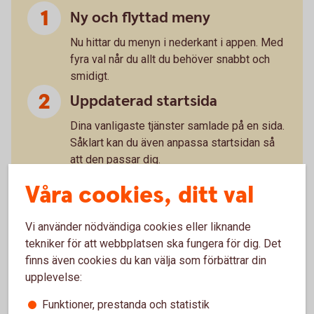
Ny och flyttad meny
Nu hittar du menyn i nederkant i appen. Med
fyra val når du allt du behöver snabbt och
smidigt.
Uppdaterad startsida
Dina vanligaste tjänster samlade på en sida.
Såklart kan du även anpassa startsidan så
att den passar dig.
Din ekonomi – flyttad och
Våra cookies, ditt val
uppfräschad
Vi använder nödvändiga cookies eller liknande
Snabb och tydlig överblick med ny design.
tekniker för att webbplatsen ska fungera för dig. Det
”Du” handlar om dig
finns även cookies du kan välja som förbättrar din
upplevelse:
Under det här valet hittar du till exempel
dokument och meddelande. Sånt som
Funktioner, prestanda och statistik
handlar om dig, helt enkelt.