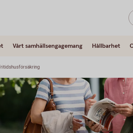
et
Vårt samhällsengagemang
Hållbarhet
O
Fritidshusförsäkring