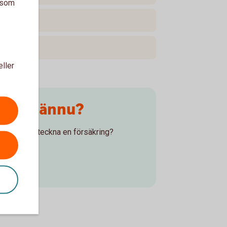
a som
eller
s oss ännu?
nu men vill teckna en försäkring?