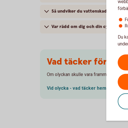
webbp
förbä
Så undviker du vattenskador
F
R
Var rädd om dig och din cykel
Du ka
under
Vad täcker försäkr
Om olyckan skulle vara framme - vad tä
Vid olycka - vad täcker
hemförsäkrin