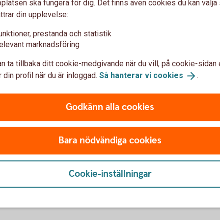
latsen ska fungera för dig. Det finns även cookies du kan välj
ttrar din upplevelse:
unktioner, prestanda och statistik
elevant marknadsföring
n ta tillbaka ditt cookie-medgivande när du vill, på cookie-sidan 
 din profil när du är inloggad.
Så hanterar vi
cookies
.
ingen?
Inte kund ho
Godkänn alla cookies
cks?
Är du inte kund hos oss än
Bara nödvändiga cookies
Välkommen att bli kund!
gen
Bli
kund
Cookie-inställningar