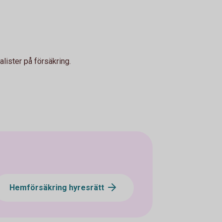
lister på försäkring.
Hemförsäkring hyresrätt