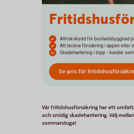
Fritidshus­fö
Allriskskydd för bostadsbyggnad p
Att teckna försäkring i appen eller 
Skadehantering i topp - kunder som
Se pris för
fritidshusförsäkri
Vår fritidshusförsäkring har ett omfat
och smidig skadehantering. Välj mellan
sommarstuga!