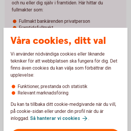
och nu eller dig själv i framtiden. Här hittar du
fullmakter som:
Fullmakt bankärenden privatperson
Framtidsfullmakt
Anhörigbehörighet
Våra cookies, ditt val
Fullmakter dödsbo
Vi använder nödvändiga cookies eller liknande
Fullmakter – mallar och blanketter
tekniker för att webbplatsen ska fungera för dig. Det
finns även cookies du kan välja som förbättrar din
upplevelse:
Funktioner, prestanda och statistik
Händelser i livet när du kan
Relevant marknadsföring
behöva juridisk hjälp
Du kan ta tillbaka ditt cookie-medgivande när du vill,
på cookie-sidan eller under din profil när du är
inloggad.
Så hanterar vi cookies
.
När någon går bort