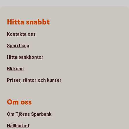
Sidfot
Hitta snabbt
Kontakta oss
Spärrhjälp
Hitta bankkontor
Bli kund
Priser, räntor och kurser
Om oss
Om Tjörns Sparbank
Hållbarhet