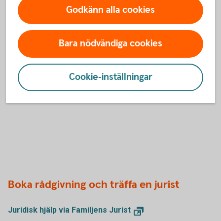
När en närstående gått bort är det mycket att ta tag i.
Godkänn alla cookies
Mitt i sorgen ska du som närstående och
dödsbodelägare ta tag i allt det praktiska med den
avlidnas ekonomi. Vi hjälper dig.
Bara nödvändiga cookies
Cookie-inställningar
Så gör du när en anhörig går bort
Boka rådgivning och träffa en jurist
Juridisk hjälp via Familjens Jurist