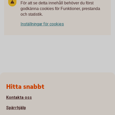
För att se detta innehåll behöver du först
godkänna cookies för Funktioner, prestanda
och statistik.
Inställningar för cookies
Sidfot
Hitta snabbt
Kontakta oss
Spärrhjälp