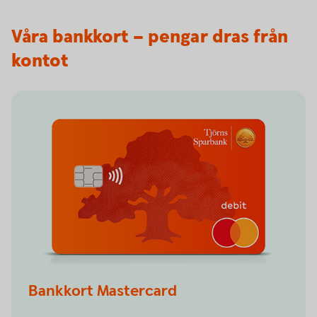
Våra bankkort – pengar dras från
kontot
Bankkort Mastercard