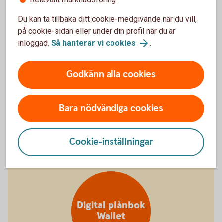
Du kan ta tillbaka ditt cookie-medgivande när du vill,
Stäng kort
på cookie-sidan eller under din profil när du är
tillfälligt
inloggad.
Så hanterar vi cookies
.
Godkänn alla cookies
Kan ha glömt kortet hemma
Bara nödvändiga cookies
Stänga kort tillfälligt
Cookie-inställningar
Digital plånbok
Wallet