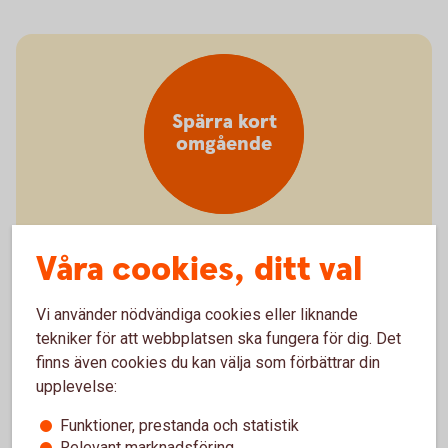
Spärra kort
omgående
Våra cookies, ditt val
Borttappat eller stulet kort?
Spärra kort - så gör du
Vi använder nödvändiga cookies eller liknande
tekniker för att webbplatsen ska fungera för dig. Det
finns även cookies du kan välja som förbättrar din
upplevelse:
Funktioner, prestanda och statistik
Relevant marknadsföring