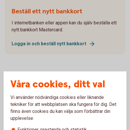
Beställ ett nytt bankkort
I internetbanken eller appen kan du själv beställa ett
nytt bankkort Mastercard.
Logga in och beställ nytt bankkort
Så gör du för att ringa Kundcenter
Våra cookies, ditt val
Vi använder nödvändiga cookies eller liknande
Vår telefontjänst innehåller två delar. En
tekniker för att webbplatsen ska fungera för dig. Det
självbetjäningstjänst där du kan få saldo och transaktioner
finns även cookies du kan välja som förbättrar din
upplästa genom knappval och tjänsten personlig service
upplevelse:
där du får hjälp och rådgivning av våra rådgivare.
Funktioner, prestanda och statistik