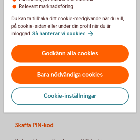
Relevant marknadsföring
Anslut dig till Kundcenter
Du kan ta tillbaka ditt cookie-medgivande när du vill,
Om du inte redan är ansluten till vår telefontjänst, börja
på cookie-sidan eller under din profil när du är
med det. Du ansluter dig i internetbanken. Klicka på
inloggad.
Så hanterar vi cookies
.
knapparna Aktivera när du är inloggad.
Logga in och aktivera telefontjänst
Godkänn alla cookies
Använd en kod för att legitimera dig
När du ringer till Kundcenter kan du välja att legitimera
Bara nödvändiga cookies
dig med Mobilt BankID eller med en PIN-kod.
Skaffa Mobilt BankID
Cookie-inställningar
Gör så här för att skaffa Mobilt BankID
Skaffa PIN-kod