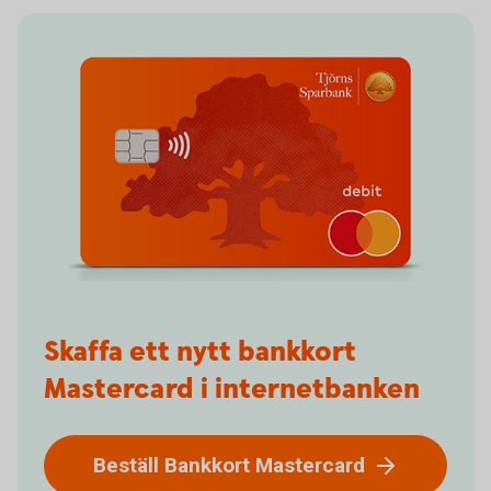
Skaffa ett nytt bankkort
Mastercard i internetbanken
Beställ Bankkort Mastercard