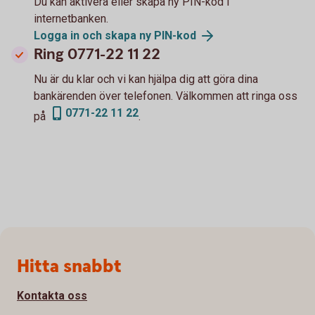
Du kan aktivera eller skapa ny PIN-kod i
internetbanken.
Logga in och skapa ny PIN-kod
Ring 0771-22 11 22
Nu är du klar och vi kan hjälpa dig att göra dina
bankärenden över telefonen. Välkommen att ringa oss
0771-22 11 22
på
.
Sidfot
Hitta snabbt
Kontakta oss