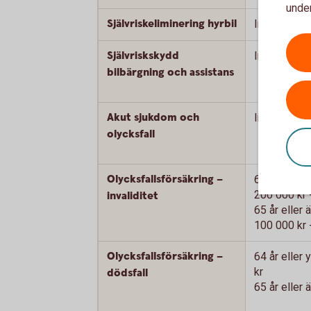
under
Självriskeliminering hyrbil
Ingår ej
Självriskskydd
Ingår ej
bilbärgning och assistans
Akut sjukdom och
Ingår ej
olycksfall
Olycksfallsförsäkring –
64 år eller 
200 000 kr 
invaliditet
65 år eller ä
100 000 kr 
Olycksfallsförsäkring –
64 år eller
kr
dödsfall
65 år eller 