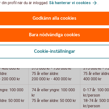
 din profil när du är inloggad.
Så hanterar vi cookies
.
Max 30 000 kr
Max 30 000 kr
Godkänn alla cookies
Ingår ej
4 000 kr/skada
Tankning beta
kortet.
Bara nödvändiga cookies
Ingår ej
Ingår ej
Cookie-inställningar
yngre:
74 år eller yngre:
74 år eller yngr
- 400 000 kr
375 000 kr - 750 000 kr
375 000 kr - 7
ldre:
75 år eller äldre:
75 år eller äldre
- 200 000 kr
200 000 kr - 400 000 kr
400 000 kr
 yngre: 100 000
74 år eller yngre: 100 000
0-17 år: 100 0
kr
kr/person
äldre: 50 000 kr
75 år eller äldre: 50 000 kr
18-74 år: 500 
kr/person