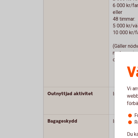
6 000 kr/fam
eller
48 timmar:
5 000 kr/v
10 000 kr/f
(Gäller nöd
mot uppvis
originalkvitt
V
Vi an
Outnyttjad aktivitet
Ingår ej
webbp
förbä
F
Bagageskydd
Ingår ej
R
Du ka