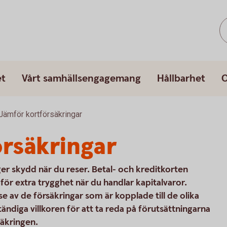
et
Vårt samhällsengagemang
Hållbarhet
O
Jämför kortförsäkringar
rsäkringar
ger skydd när du reser. Betal- och kreditkorten
ör extra trygghet när du handlar kapitalvaror.
lse av de försäkringar som är kopplade till de olika
ständiga villkoren för att ta reda på förutsättningarna
säkringen.