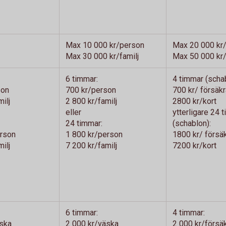
Max 10 000 kr/person
Max 20 000 kr/
Max 30 000 kr/familj
Max 50 000 kr/
6 timmar:
4 timmar (schab
son
700 kr/person
700 kr/ försäk
ilj
2 800 kr/familj
2800 kr/kort
eller
ytterligare 24 
24 timmar:
(schablon):
erson
1 800 kr/person
1800 kr/ försä
ilj
7 200 kr/familj
7200 kr/kort
6 timmar:
4 timmar:
äska
2 000 kr/väska
2 000 kr/försä