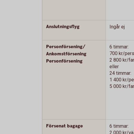
Anslutningsflyg
Ingår ej
Personförsening/
6 timmar:
700 kr/per
Ankomstförsening
2 800 kr/fam
Personförsening
eller
24 timmar:
1 400 kr/p
5 000 kr/fam
Försenat bagage
6 timmar:
2 000 kr/v