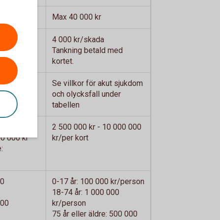
Max 40 000 kr
4 000 kr/skada
ld med
Tankning betald med
kortet.
Se villkor för akut sjukdom
och olycksfall under
tabellen
e:
2 500 000 kr - 10 000 000
50 000 kr
kr/per kort
:
00
0-17 år: 100 000 kr/person
18-74 år: 1 000 000
000
kr/person
75 år eller äldre: 500 000