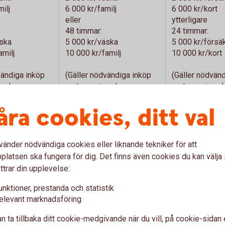
ilj
6 000 kr/familj
6 000 kr/kort
eller
ytterligare
48 timmar:
24 timmar:
äska
5 000 kr/väska
5 000 kr/försä
amilj
10 000 kr/familj
10 000 kr/kort
vändiga inköp
(Gäller nödvändiga inköp
(Gäller nödvän
ande av
mot uppvisande av
mot uppvisand
o.)
originalkvitto.)
originalkvitto.)
åra cookies, ditt val
vänder nödvändiga cookies eller liknande tekniker för att
Ingår ej
Ingår ej
latsen ska fungera för dig. Det finns även cookies du kan välj
ttrar din upplevelse:
unktioner, prestanda och statistik
Ingår ej
Ingår ej
elevant marknadsföring
n ta tillbaka ditt cookie-medgivande när du vill, på cookie-sidan 