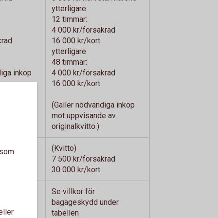
ytterligare
12 timmar:
4 000 kr/försäkrad
krad
16 000 kr/kort
ytterligare
48 timmar:
diga inköp
4 000 kr/försäkrad
e av
16 000 kr/kort
(Gäller nödvändiga inköp
mot uppvisande av
originalkvitto.)
(Kvitto)
a som
7 500 kr/försäkrad
30 000 kr/kort
Se villkor för
bagageskydd under
eller
tabellen