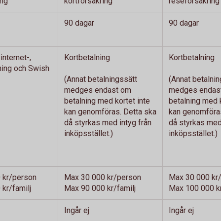
ing
kortförsäkring
reseförsäkring
90 dagar
90 dagar
 internet-,
Kortbetalning
Kortbetalning
ning och Swish
(Annat betalningssätt
(Annat betalnin
medges endast om
medges endas
betalning med kortet inte
betalning med k
kan genomföras. Detta ska
kan genomföras
då styrkas med intyg från
då styrkas med
inköpsstället.)
inköpsstället.)
 kr/person
Max 30 000 kr/person
Max 30 000 kr/
kr/familj
Max 90 000 kr/familj
Max 100 000 kr
Ingår ej
Ingår ej