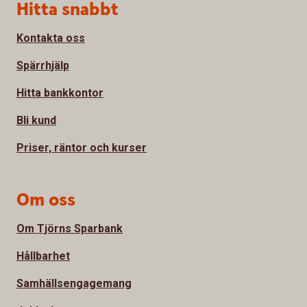
Sidfot
Hitta snabbt
Kontakta oss
Spärrhjälp
Hitta bankkontor
Bli kund
Priser, räntor och kurser
Om oss
Om Tjörns Sparbank
Hållbarhet
Samhällsengagemang