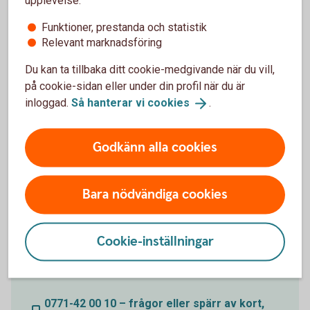
Kontakt Mastercard Guld
upplevelse:
Funktioner, prestanda och statistik
Frågor om försäkring? Tappat kortet? Ett nummer för
Relevant marknadsföring
alla frågor gällande Mastercard Guld. Spärrservice
öppet dygnet runt och för övriga frågor vardagar
Du kan ta tillbaka ditt cookie-medgivande när du vill,
9.00-18.00.
på cookie-sidan eller under din profil när du är
inloggad.
Så hanterar vi
cookies
.
0771-28 80 00 – frågor eller spärr av kort,
Mastercard Guld
Godkänn alla cookies
Kontakt Mastercard Platinum
Bara nödvändiga cookies
Frågor om försäkring, spärra kortet? Ett nummer för
alla frågor gällande Mastercard Platinum.
Cookie-inställningar
Spärrservice öppet dygnet runt och för övriga frågor
vardagar 9.00-18.00.
0771-42 00 10 – frågor eller spärr av kort,