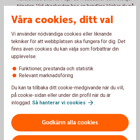
tjänsten. Vid checkouten hos en handlare klickar du på
symbolen för Click to Pay (se bild högre upp på
Våra cookies, ditt val
sidan). Du betalar smidigt med ett klick, eftersom
kortuppgifter och leveransadress redan är förifyllt.
Vi använder nödvändiga cookies eller liknande
tekniker för att webbplatsen ska fungera för dig. Det
Kom ihåg!
finns även cookies du kan välja som förbättrar din
upplevelse:
Glöm inte att du behöver slå på kortet för internetköp
Funktioner, prestanda och statistik
för att kunna handla online. Du kan slå av och på för
Relevant marknadsföring
internetköp i appen, under Kortinställningar.
Du kan ta tillbaka ditt cookie-medgivande när du vill,
på cookie-sidan eller under din profil när du är
inloggad.
Så hanterar vi
cookies
.
Handla på nätet
Godkänn alla cookies
Läs mer om hur du handlar om kort på nätet.
Handla på nätet med
kort