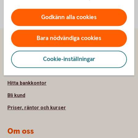
Godkänn alla cookies
Bara nödvändiga cookies
Sidfot
Hitta snabbt
Cookie-inställningar
Kontakta oss
Spärrhjälp
Hitta bankkontor
Bli kund
Priser, räntor och kurser
Om oss