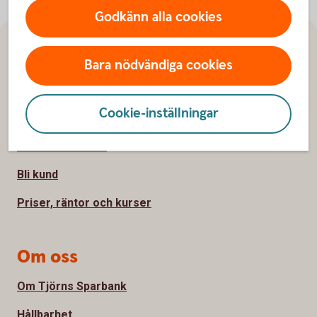
Godkänn alla cookies
Sidfot
Hitta snabbt
Bara nödvändiga cookies
Kontakta oss
Cookie-inställningar
Spärrhjälp
Hitta bankkontor
Bli kund
Priser, räntor och kurser
Om oss
Om Tjörns Sparbank
Hållbarhet