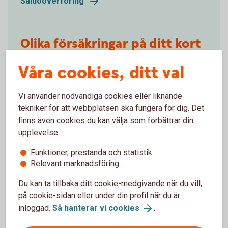
Saldoöverföring
Olika försäkringar på ditt kort
Alla våra kreditkort innehåller en reseförsäkring som
Våra cookies, ditt val
ger lite mer trygghet när du reser. Även olika
köpförsäkringar ingår, till exempel drulleförsäkring,
Vi använder nödvändiga cookies eller liknande
prisgaranti och förlängd garanti. Du kan även teckna
tekniker för att webbplatsen ska fungera för dig. Det
betalningsskydd som ger extra skydd om du skulle
finns även cookies du kan välja som förbättrar din
bli sjuk eller arbetslös.
upplevelse:
Försäkringar på ditt kort
Funktioner, prestanda och statistik
Relevant marknadsföring
Du kan ta tillbaka ditt cookie-medgivande när du vill,
på cookie-sidan eller under din profil när du är
inloggad.
Så hanterar vi cookies
.