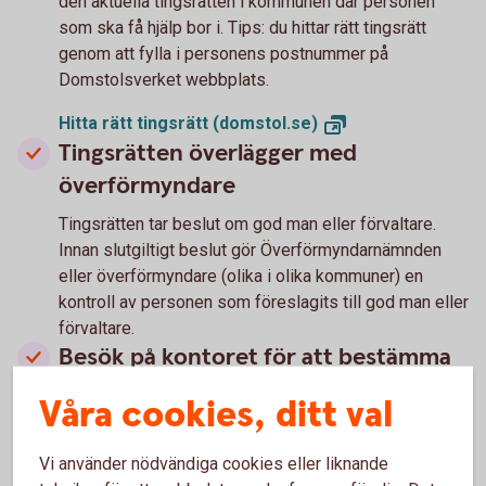
den aktuella tingsrätten i kommunen där personen
som ska få hjälp bor i. Tips: du hittar rätt tingsrätt
genom att fylla i personens postnummer på
Domstolsverket webbplats.
Hitta rätt tingsrätt
(domstol.se)
Tingsrätten överlägger med
överförmyndare
Tingsrätten tar beslut om god man eller förvaltare.
Innan slutgiltigt beslut gör Överförmyndarnämnden
eller överförmyndare (olika i olika kommuner) en
kontroll av personen som föreslagits till god man eller
förvaltare.
Besök på kontoret för att bestämma
upplägget och komma igång
Våra cookies, ditt val
Du - eller annan - som blivit utsedd till god man eller
förvaltare är välkommen in på ett kontor så hjälper vi
Vi använder nödvändiga cookies eller liknande
dig med upplägget. Ta med dig något av följande