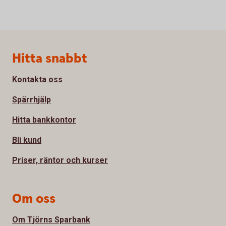
Sidfot
Hitta snabbt
Kontakta oss
Spärrhjälp
Hitta bankkontor
Bli kund
Priser, räntor och kurser
Om oss
Om Tjörns Sparbank