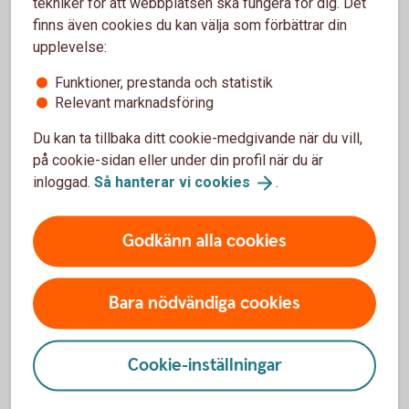
tekniker för att webbplatsen ska fungera för dig. Det
papper/behörighetshandlingar:
finns även cookies du kan välja som förbättrar din
upplevelse:
- Registerutdrag om godmanskap från en
överförmyndare
Funktioner, prestanda och statistik
- Dom (beslut) från tingsrätten
Relevant marknadsföring
Dokumenten kan vara kopior.
Du kan ta tillbaka ditt cookie-medgivande när du vill,
Frågor kring ansökningsprocessen?
på cookie-sidan eller under din profil när du är
inloggad.
Så hanterar vi
cookies
.
Om du har frågor rörande ansökningsprocessen -
vänligen kontakta överförmyndaren i huvudmannens
kommun.
Godkänn alla cookies
Bara nödvändiga cookies
Göra ärenden åt huvudmannen
Cookie-inställningar
I första hand rekommenderar vi dig som är god man
eller förvaltare att göra ärenden åt huvudmannen,