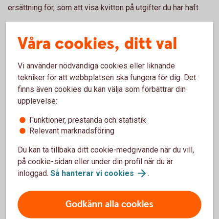
ersättning för, som att visa kvitton på utgifter du har haft.
Så här gör du vid inställt eller försenat flyg
Våra cookies, ditt val
För att kunna få ersättning måste felet ligga hos
Vi använder nödvändiga cookies eller liknande
flygbolaget – dit räknas till exempel inte saker som oväder,
tekniker för att webbplatsen ska fungera för dig. Det
strejk eller andra oförutsedda händelser. Samma
finns även cookies du kan välja som förbättrar din
tillvägagångssätt gäller som vid försenat bagage. Har du
upplevelse:
tagit en kompletterande försäkring med ditt kort kan du
även ansöka om ersättning under
Funktioner, prestanda och statistik
personförsäkring/ankomstförsäkring. Se villkor för
Relevant marknadsföring
respektive bankkorts kompletterande villkor.
Du kan ta tillbaka ditt cookie-medgivande när du vill,
Ett sista råd inför resan är att alltid packa det mest
på cookie-sidan eller under din profil när du är
nödvändiga i handbagaget så du klarar dig om du skulle stå
inloggad.
Så hanterar vi
cookies
.
utan ditt incheckade bagage. En tandborste kan vara guld
värd efter att du har rest långt och sen sett bagagebandet
Godkänn alla cookies
gå tomt i flera varv.