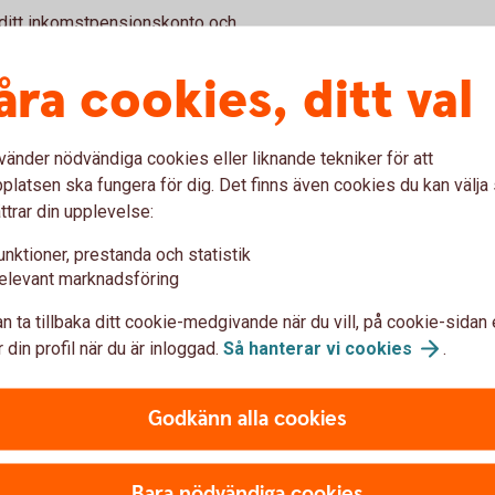
 ditt inkomstpensionskonto och
åra cookies, ditt val
ch premiepension vid senaste årsskiftet.
änade in till din pension baserat på din
vänder nödvändiga cookies eller liknande tekniker för att
latsen ska fungera för dig. Det finns även cookies du kan välj
on -
Om någon avlider innan pensionen är
ttrar din upplevelse:
 pensionssparare.
unktioner, prestanda och statistik
vgifter som tas ut för att hantera din pension
elevant marknadsföring
n ta tillbaka ditt cookie-medgivande när du vill, på cookie-sidan 
pension har ökat eller minskat i värde under
 din profil när du är inloggad.
Så hanterar vi
cookies
.
Godkänn alla cookies
hemsida
för en detaljerad prognos på hur står
Bara nödvändiga cookies