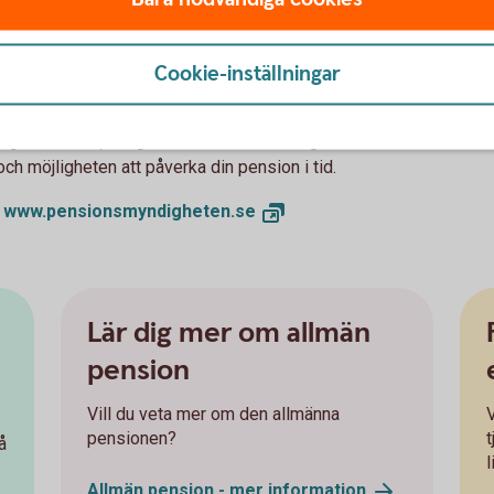
nsionär.
ort ett aktivt val placeras din premiepension
Cookie-inställningar
 pensionssparande
för att nå din
g att få koll på läget. Att förstå ditt orange
och möjligheten att påverka din pension i tid.
n
www.pensionsmyndigheten.
se
n
Lär dig mer om allmän
pension
Vill du veta mer om den allmänna
V
pensionen?
å
l
Allmän pension - mer
information