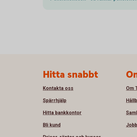
Sidfot
Hitta snabbt
Om
Kontakta oss
Om T
Spärrhjälp
Håll
Hitta bankkontor
Sam
Bli kund
Jobb