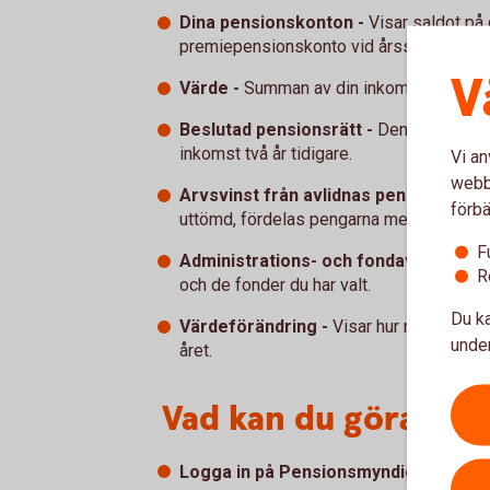
Dina pensionskonton -
Visar saldot på
premiepensionskonto vid årsskiftet.
V
Värde -
Summan av din inkomstpension o
Beslutad pensionsrätt -
Den summa du tj
inkomst två år tidigare.
Vi an
webbp
Arvsvinst från avlidnas pensionskont
förbä
uttömd, fördelas pengarna mellan övriga
F
Administrations- och fondavgifter -
A
R
och de fonder du har valt.
Du ka
Värdeförändring -
Visar hur mycket din 
under
året.
Vad kan du göra nu?
Logga in på Pensionsmyndighetens 