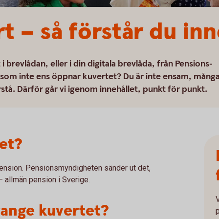
t – så förstår du inn
 brevlådan, eller i din digitala brevlåda, från Pensions­
 som inte ens öppnar kuvertet? Du är inte ensam, mång
rstå. Därför går vi igenom innehållet, punkt för punkt.
et?
pension. Pensionsmyndigheten sänder ut det,
 ut – allmän pension i Sverige.
range kuvertet?