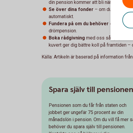
din pension kommer att bli när du blir pe
Se över dina fonder
– om du inte har gj
automatiskt.
Fundera på om du behöver ett extra
drömpension.
Boka rådgivning
med oss så hjälper vi di
kuvert ger dig bättre koll på framtiden – 
Källa: Artikeln är baserad på information frå
Spara själv till pensione
Pensionen som du får från staten och
jobbet ger ungefär 75 procent av din
månadslön i pension. Om du vill få mer s
behöver du spara själv till pensionen.