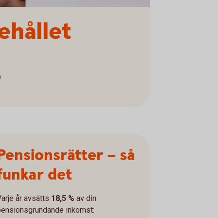
ehållet
a
Pensionsrätter – så
funkar det
Varje år avsätts
18,5 %
av din
pensionsgrundande inkomst: