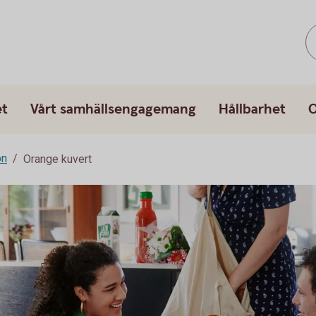
et
Vårt samhällsengagemang
Hållbarhet
O
on
Orange kuvert