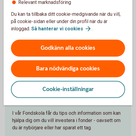
Relevant marknadsföring
Följ börsens utveckling
Du kan ta tillbaka ditt cookie-medgivande när du vill,
på cookie-sidan eller under din profil när du är
Följ utvecklingen på börsen i detalj på
inloggad.
Så hanterar vi
cookies
.
Swedbank.se/aktiellt
Godkänn alla cookies
Aktiellt
Bara nödvändiga cookies
Fondskolan - för dig som vill
Cookie-inställningar
lära dig om fonder
I vår Fondskola får du tips och information som kan
hjälpa dig om du vill investera i fonder - oavsett om
du är nybörjare eller har sparat ett tag.