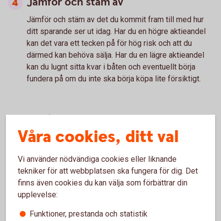
Jämför och stäm av
Jämför och stäm av
det du kommit fram till med hur
ditt sparande ser ut idag. Har du en högre aktieandel
kan det vara ett tecken på för hög risk och att du
därmed kan behöva sälja. Har du en lägre aktieandel
kan du lugnt sitta kvar i båten och eventuellt börja
fundera på om du inte ska börja köpa lite försiktigt.
Tänk på
Våra cookies, ditt val
Historisk avkastning är ingen garanti för framtida
Vi använder nödvändiga cookies eller liknande
avkastning. Pengar du investerar i finansiella instrument
tekniker för att webbplatsen ska fungera för dig. Det
kan både öka och minska i värde och det är inte säkert
finns även cookies du kan välja som förbättrar din
att du får tillbaka det investerade kapitalet.
upplevelse:
Funktioner, prestanda och statistik