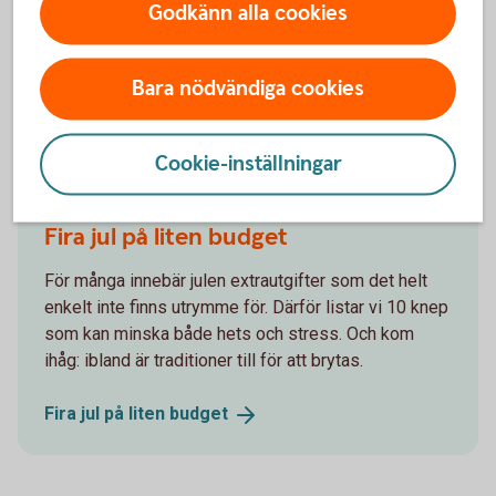
Var också uppmärksam på att om du lämnar tillbaka en vara
Godkänn alla cookies
och får ett tillgodokvitto, kan även det ha villkor som
begränsar hur och när du kan använda det.
Bara nödvändiga cookies
Andra läser också
Cookie-inställningar
Fira jul på liten budget
För många innebär julen extrautgifter som det helt
enkelt inte finns utrymme för. Därför listar vi 10 knep
som kan minska både hets och stress. Och kom
ihåg: ibland är traditioner till för att brytas.
Fira jul på liten
budget