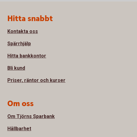
Sidfot
Hitta snabbt
Kontakta oss
Spärrhjälp
Hitta bankkontor
Bli kund
Priser, räntor och kurser
Om oss
Om Tjörns Sparbank
Hållbarhet