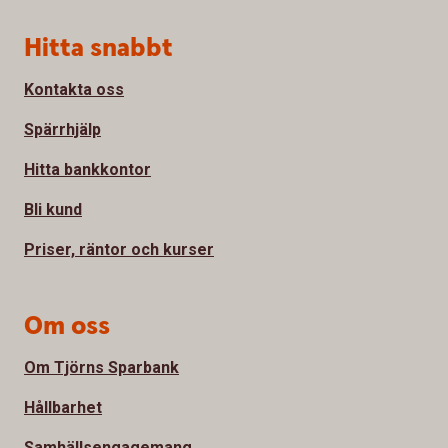
Sidfot
Hitta snabbt
Kontakta oss
Spärrhjälp
Hitta bankkontor
Bli kund
Priser, räntor och kurser
Om oss
Om Tjörns Sparbank
Hållbarhet
Samhällsengagemang