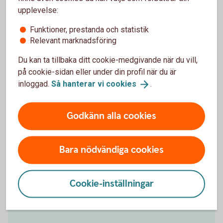
upplevelse:
Funktioner, prestanda och statistik
Relevant marknadsföring
Du kan ta tillbaka ditt cookie-medgivande när du vill,
Få hjälp med
på cookie-sidan eller under din profil när du är
flytt av pension
inloggad.
Så hanterar vi
cookies
.
Godkänn alla cookies
Hjälp att flytta tjänstepension
Bara nödvändiga cookies
Vill du samla din pension hos oss och få en bättre
överblick? Vi kan inte flytta din tjänstepension åt dig,
Cookie-inställningar
men hjälper gärna till med det. Välkommen att
kontakta oss på telefon eller besöka ett bankkontor.