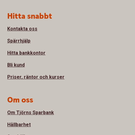
Sidfot
Hitta snabbt
Kontakta oss
Spärrhjälp
Hitta bankkontor
Bli kund
Priser, räntor och kurser
Om oss
Om Tjörns Sparbank
Hållbarhet