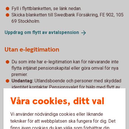
Fyll i flyttblanketten, se länk nedan.
Skicka blanketten till Swedbank Försäkring, FE 902, 105
69 Stockholm.
Uppdrag om flytt av
avtalspension
Utan e-legitimation
Du som inte har e-legitimation kan för närvarande inte
flytta intjänat pensionskapital eller göra omval för nya
premier.
Undantag:
Utlandsboende och personer med skyddad
identitet kontaktar Pensionsvalet för hjälp med flytt av
befintligt kapital.
Våra cookies, ditt val
Tjörns Sparbanks erbjudande
Vi använder nödvändiga cookies eller liknande
tekniker för att webbplatsen ska fungera för dig. Det
Swedbanks entrélösning inom PA 16
(pdf)
finns även cookies du kan välja som förbättrar din