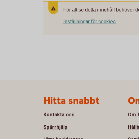
För att se detta innehåll behöver d
Inställningar för cookies
Sidfot
Hitta snabbt
Om
Kontakta oss
Om T
Spärrhjälp
Håll