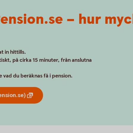
ension.se – hur myck
in hittills.
skt, på cirka 15 minuter, från anslutna
 vad du beräknas få i pension.
ension.se)