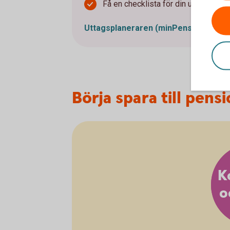
Få en checklista för din uttagsplan 
Uttagsplaneraren
(minPension.se)
Börja spara till pens
K
o