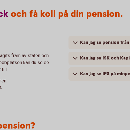
ck
och få koll på din pension.
Kan jag se pension frå
agits fram av staten och
Kan jag se ISK och Kap
webbplatsen kan du se de
till:
Kan jag se IPS på minp
nen.
.
 pension?