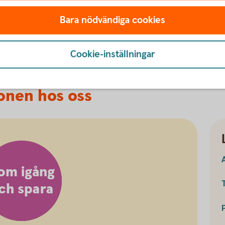
och information om hur du startar den.
Bara nödvändiga cookies
Cookie-inställningar
ionen hos oss
om igång
ch spara