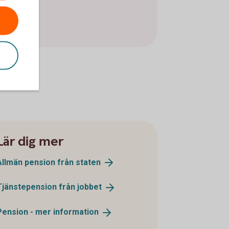
Lär dig mer
Allmän pension från
staten
Tjänstepension från
jobbet
Pension - mer
information