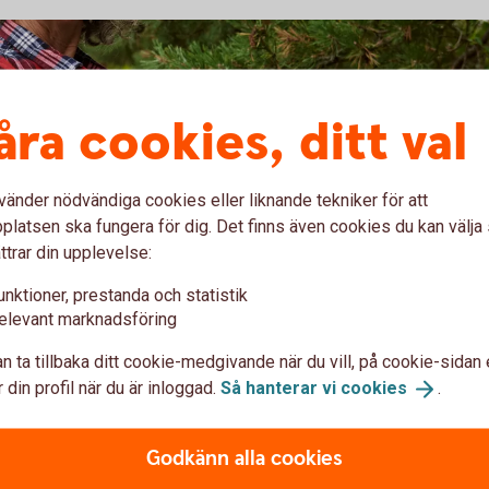
åra cookies, ditt val
vänder nödvändiga cookies eller liknande tekniker för att
latsen ska fungera för dig. Det finns även cookies du kan välj
ttrar din upplevelse:
sion
unktioner, prestanda och statistik
elevant marknadsföring
? Från det att du fyllt 54 år kan du ta hjälp av
 planera för din framtida pension. För att
n ta tillbaka ditt cookie-medgivande när du vill, på cookie-sidan 
som du kan ta ut det närmaste året.
 din profil när du är inloggad.
Så hanterar vi
cookies
.
ttagstider på olika delar och försäkringar inom
Godkänn alla cookies
åverka din pension.