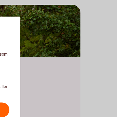
a som
eller