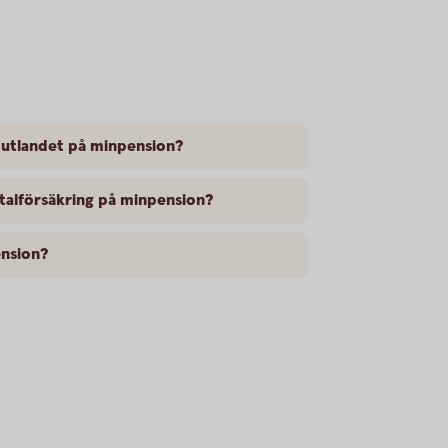
n utlandet på minpension?
italförsäkring på minpension?
ension?