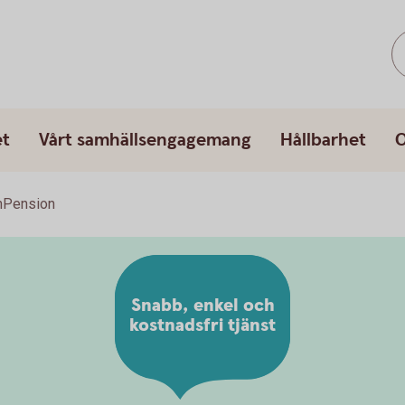
et
Vårt samhällsengagemang
Hållbarhet
O
nPension
Snabb, enkel och
kostnadsfri tjänst