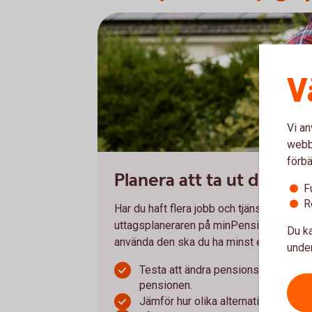
V
Vi an
webbp
förbä
Planera att ta ut din pen
F
R
Har du haft flera jobb och tjänstepensioner
uttagsplaneraren på minPension.se för att
Du ka
använda den ska du ha minst en pension 
under
Testa att ändra pensionsålder och u
pensionen.
Jämför hur olika alternativ skulle p