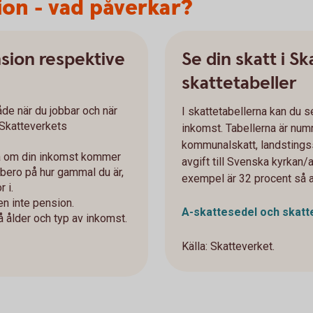
ion - vad påverkar?
sion respektive
Se din skatt i S
skattetabeller
åde när du jobbar och när
I skattetabellerna kan du s
i Skatteverkets
inkomst. Tabellerna är numre
kommunalskatt, landstingss
på om din inkomst kommer
avgift till Svenska kyrkan/
 bero på hur gammal du är,
exempel är 32 procent så a
 i.
en inte pension.
A-skattesedel och skatt
 ålder och typ av inkomst.
Källa: Skatteverket.