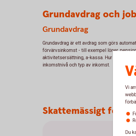
Grundavdrag och jo
Grundavdrag
Grundavdrag är ett avdrag som görs automat
förvärvsinkomst - till exempel löner, pension
aktivitetsersättning, a-kassa. Hur stort grun
V
inkomstnivå och typ av inkomst.
Vi an
webbp
förbä
Skattemässigt fördel
F
R
Du ka