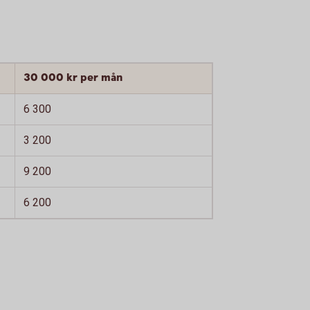
30 000 kr per mån
6 300
3 200
9 200
6 200