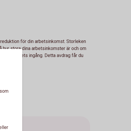
reduktion för din arbetsinkomst. Storleken
å hur stora dina arbetsinkomster är och om
d inkomstårets ingång. Detta avdrag får du
a som
eller