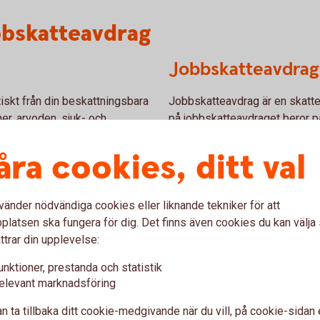
bbskatteavdrag
Jobbskatteavdrag
iskt från din beskattningsbara
Jobbskatteavdrag är en skatte
er, arvoden, sjuk- och
på jobbskatteavdraget beror p
davdraget blir beror på
du är över eller under 66 år vi
åra cookies, ditt val
inte på din pension.
vänder nödvändiga cookies eller liknande tekniker för att
latsen ska fungera för dig. Det finns även cookies du kan välj
ttrar din upplevelse:
aktigt att jobba längre
unktioner, prestanda och statistik
elevant marknadsföring
n ta tillbaka ditt cookie-medgivande när du vill, på cookie-sidan 