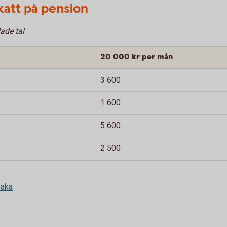
katt på pension
ade tal
20 000 kr per mån
3 600
1 600
5 600
2 500
baka