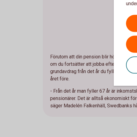
under
Förutom att din pension blir högre ju län
om du fortsätter att jobba efter det att d
grundavdrag från det år du fyller 67 år f
året före.
- Från det år man fyller 67 år är inkoms
pensionärer. Det är alltså ekonomiskt för
säger Madelén Falkenhäll, Swedbanks h