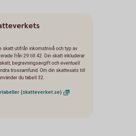
katteverkets
e skatt utifrån inkomstnivå och typ av
rade från 29 till 42. Din skatt inkluderar
katt, begravningsavgift och eventuell
andra trossamfund. Om din skattesats till
nvänder du tabell 32.
etabeller
(skatteverket.se)