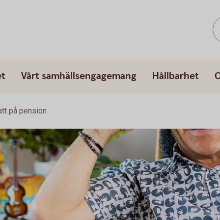
et
Vårt samhällsengagemang
Hållbarhet
O
tt på pension