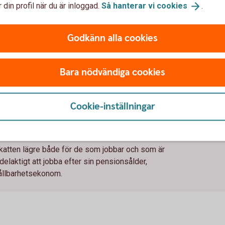
Lägre skatt
 din profil när du är inloggad.
Så hanterar vi
cookies
.
från 67 års
ålder
Godkänn alla cookies
Bara nödvändiga cookies
gre du jobbar, får du dessutom kvar mer av din lön
Cookie-inställningar
u fyllt 66 år. Tack vare jobbskatteavdrag och höjt
år du kvar mer av lönen efter skatt jämfört med
tskatten lägre både för de som jobbar och som är
delaktigt att jobba efter sin pensionsålder,
ållbarhetsekonom.