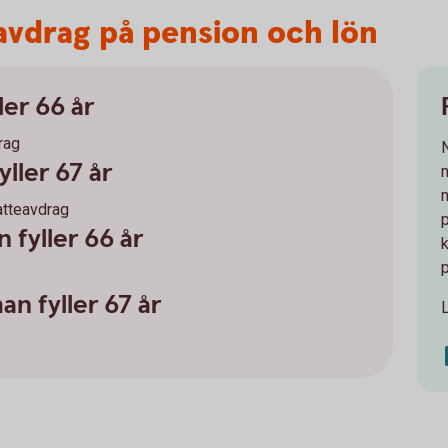
eavdrag på pension och lön
ler 66 år
rag
yller 67 år
atteavdrag
p
n fyller 66 år
an fyller 67 år