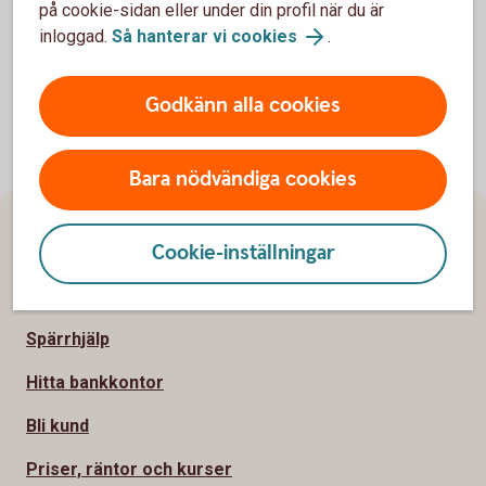
på cookie-sidan eller under din profil när du är
inloggad.
Så hanterar vi cookies
.
Godkänn alla cookies
Bara nödvändiga cookies
Sidfot
Hitta snabbt
Cookie-inställningar
Kontakta oss
Spärrhjälp
Hitta bankkontor
Bli kund
Priser, räntor och kurser