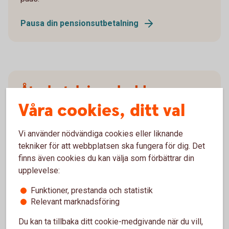
Pausa din pensionsutbetalning
Återbetalningsskydd
Våra cookies, ditt val
Behöver du återbetalningsskydd?
Blankett återbetalningsskydd (pdf)
Vi använder nödvändiga cookies eller liknande
tekniker för att webbplatsen ska fungera för dig. Det
finns även cookies du kan välja som förbättrar din
upplevelse:
Funktioner, prestanda och statistik
Ansök
Relevant marknadsföring
Du kan ta tillbaka ditt cookie-medgivande när du vill,
Blankett för utbetalning (pdf)