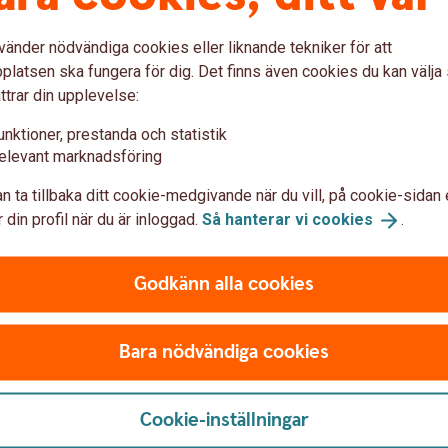
vänder nödvändiga cookies eller liknande tekniker för att
latsen ska fungera för dig. Det finns även cookies du kan välj
ttrar din upplevelse:
Ändring av u
unktioner, prestanda och statistik
elevant marknadsföring
går till högst ett
Om utbetalning redan är påb
n ta tillbaka ditt cookie-medgivande när du vill, på cookie-sidan 
tot och få dina pengar
ändra under hur många år du
 din profil när du är inloggad.
Så hanterar vi
cookies
.
t 55 år.
Under de första fem åren gå
komst av tjänst och banken
utbetalningstid, dock inte t
Godkänn alla cookies
t.
Kundcenter eller besök ett 
Bara nödvändiga cookies
Cookie-inställningar