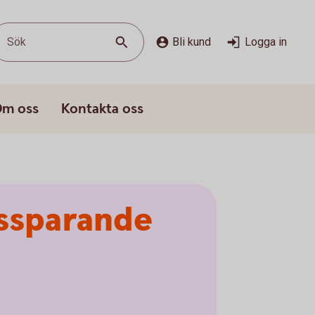
Sök
Bli kund
Logga in
m oss
Kontakta oss
nssparande