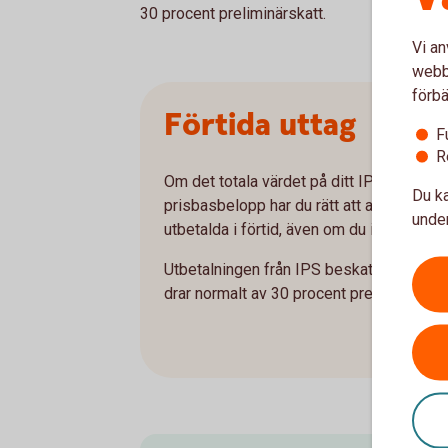
30 procent preliminärskatt.
Vi an
webbp
förbä
Förtida uttag
F
R
Om det totala värdet på ditt IPS-konto upp
Du ka
prisbasbelopp har du rätt att avsluta kon
under
utbetalda i förtid, även om du inte har fyll
Utbetalningen från IPS beskattas som in
drar normalt av 30 procent preliminärskat