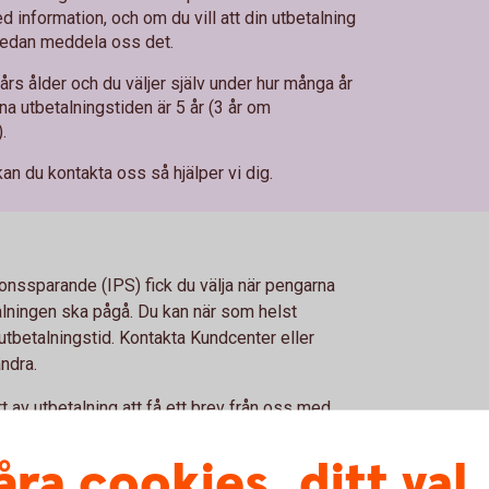
d information, och om du vill att din utbetalning
sedan meddela oss det.
 års ålder och du väljer själv under hur många år
tna utbetalningstiden är 5 år (3 år om
.
kan du kontakta oss så hjälper vi dig.
ionssparande (IPS) fick du välja när pengarna
alningen ska pågå. Du kan när som helst
 utbetalningstid. Kontakta Kundcenter eller
ändra.
t av utbetalning att få ett brev från oss med
åra cookies, ditt val
nkomst av tjänst och banken drar normalt av