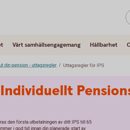
et
Vårt samhällsengagemang
Hållbarhet
O
ut din pension - uttagsregler
Uttagsregler för IPS
 Individuellt Pensio
ras den första utbetalningen av ditt IPS till 65
ommer i god tid innan din planerade start av