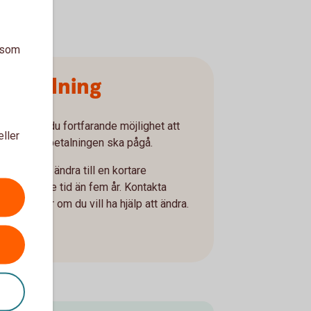
a som
tbetalning
örjad har du fortfarande möjlighet att
eller
 vill att utbetalningen ska pågå.
r det bara ändra till en kortare
ill en kortare tid än fem år. Kontakta
bankkontor om du vill ha hjälp att ändra.