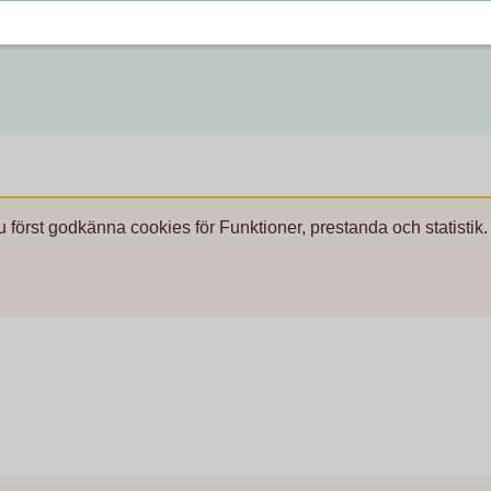
u först godkänna cookies för Funktioner, prestanda och statistik.