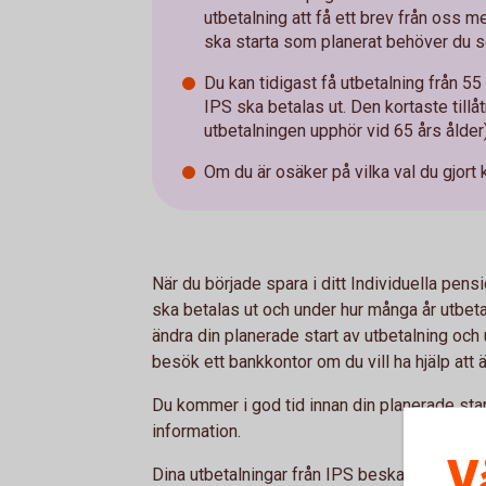
utbetalning att få ett brev från oss me
ska starta som planerat behöver du 
Du kan tidigast få utbetalning från 55
IPS ska betalas ut. Den kortaste tillå
utbetalningen upphör vid 65 års ålder)
Om du är osäker på vilka val du gjort 
När du började spara i ditt Individuella pens
ska betalas ut och under hur många år utbet
ändra din planerade start av utbetalning och
besök ett bankkontor om du vill ha hjälp att 
Du kommer i god tid innan din planerade star
information.
V
Dina utbetalningar från IPS beskattas som i