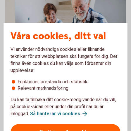
Våra cookies, ditt val
Vi använder nödvändiga cookies eller liknande
tekniker för att webbplatsen ska fungera för dig. Det
finns även cookies du kan välja som förbättrar din
Premiepension – en del av
upplevelse:
allmän pension
Funktioner, prestanda och statistik
Relevant marknadsföring
Allmän pension är pensionen du får från staten om
du arbetat eller bott i Sverige. De viktigaste delarna
Du kan ta tillbaka ditt cookie-medgivande när du vill,
inom allmän pension är inkomstpension,
på cookie-sidan eller under din profil när du är
premiepension och garantipension (om du inte haft
inloggad.
Så hanterar vi
cookies
.
någon, eller låg, inkomst). Läs mer om allmän
pension.