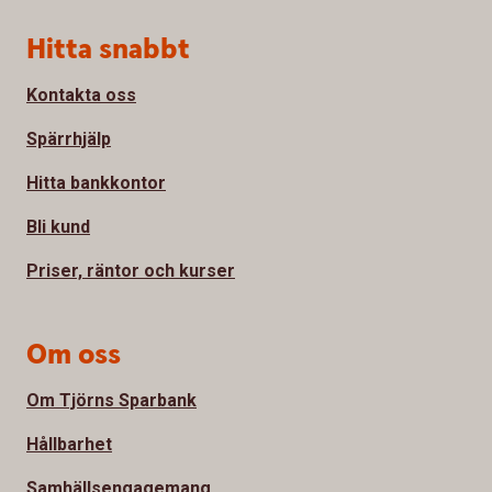
Sidfot
Hitta snabbt
Kontakta oss
Spärrhjälp
Hitta bankkontor
Bli kund
Priser, räntor och kurser
Om oss
Om Tjörns Sparbank
Hållbarhet
Samhällsengagemang