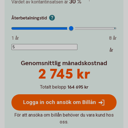
30 %
Värdet av kontantinsatsen är
Återbetalningstid
1 år
8 år
år
Genomsnittlig månadskostnad
2 745 kr
Totalt belopp
164 695 kr
Logga in och ansök om Billån
För att ansöka om billån behöver du vara kund hos
oss.