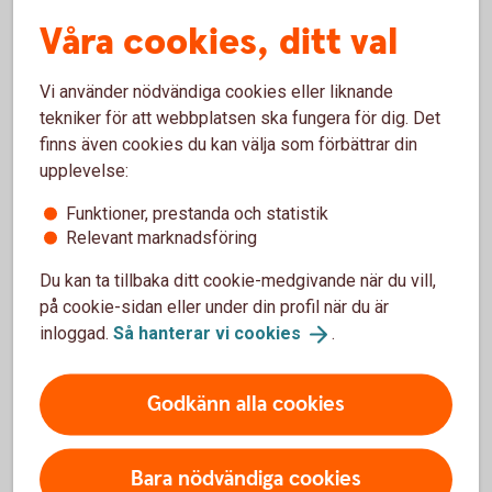
När får jag besked?
Våra cookies, ditt val
Vi använder nödvändiga cookies eller liknande
tekniker för att webbplatsen ska fungera för dig. Det
Pris och ränta Billån
finns även cookies du kan välja som förbättrar din
upplevelse:
Ränta
Funktioner, prestanda och statistik
6,19 % (senaste ränteändring 2025-10-03)
Relevant marknadsföring
Du kan ta tillbaka ditt cookie-medgivande när du vill,
Uppläggningsavgift Nyckelkund
på cookie-sidan eller under din profil när du är
350 kr
inloggad.
Så hanterar vi
cookies
.
Uppläggningsavgift
Godkänn alla cookies
550 kr
Aviseringsavgift
Bara nödvändiga cookies