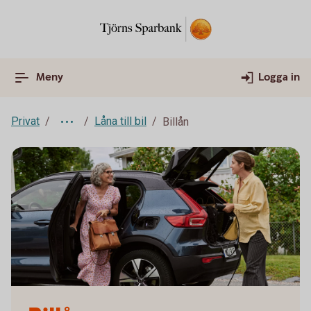
Meny
Logga in
Privat
Låna till bil
Billån