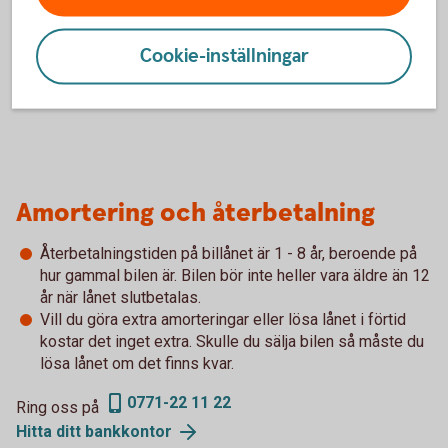
0 kr
1
Cookie-inställningar
Med e-faktura, 19 kr med autogiro och 45 kr
Tillbaka
1
för postala avier.
Amortering och återbetalning
Återbetalningstiden på billånet är 1 - 8 år, beroende på
hur gammal bilen är. Bilen bör inte heller vara äldre än 12
år när lånet slutbetalas.
Vill du göra extra amorteringar eller lösa lånet i förtid
kostar det inget extra. Skulle du sälja bilen så måste du
lösa lånet om det finns kvar.
0771-22 11 22
Ring oss på
Hitta ditt
bankkontor