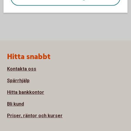
Sidfot
Hitta snabbt
Kontakta oss
Spärrhjälp
Hitta bankkontor
Bli kund
Priser, räntor och kurser