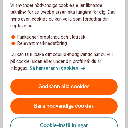
Vi använder nödvändiga cookies eller liknande
Hotell- och restaurangfacket ,
HRF
tekniker för att webbplatsen ska fungera för dig. Det
IF
Metall
finns även cookies du kan välja som förbättrar din
Kommunalarbetareförbundet
upplevelse:
Livsmedelsarbetareförbundet
Musikerförbundet
Funktioner, prestanda och statistik
Målareförbundet
Relevant marknadsföring
Pappersindustriarbetareförbundet
Du kan ta tillbaka ditt cookie-medgivande när du vill,
SEKO
på cookie-sidan eller under din profil när du är
Transportarbetareförbundet
inloggad.
Så hanterar vi
cookies
.
Godkänn alla cookies
För att se detta innehåll behöver du först
godkänna cookies för Funktioner, prestanda
och statistik.
Bara nödvändiga cookies
Inställningar för cookies
Cookie-inställningar