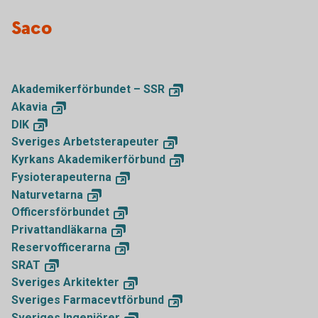
Saco
Akademikerförbundet –
SSR
Akavia
DIK
Sveriges
Arbetsterapeuter
Kyrkans
Akademikerförbund
Fysioterapeuterna
Naturvetarna
Officersförbundet
Privattandläkarna
Reservofficerarna
SRAT
Sveriges
Arkitekter
Sveriges
Farmacevtförbund
Sveriges
Ingenjörer