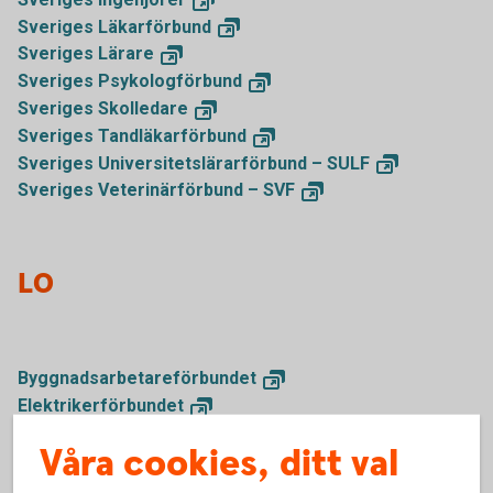
Sveriges
Läkarförbund
Sveriges
Lärare
Sveriges
Psykologförbund
Sveriges
Skolledare
Sveriges
Tandläkarförbund
Sveriges Universitetslärarförbund –
SULF
Sveriges Veterinärförbund –
SVF
LO
Byggnadsarbetareförbundet
Elektrikerförbundet
Fastighetsanställdas
förbund
Våra cookies, ditt val
GS
Facket
Handelsanställdas
förbund