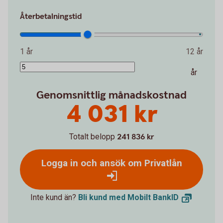
Återbetalningstid
1 år
12 år
år
Genomsnittlig månadskostnad
4 031 kr
Totalt belopp
241 836 kr
Logga in och ansök om Privatlån
Inte kund än?
Bli kund med Mobilt
BankID