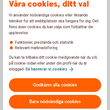
Räntan är rörlig och mellan 5,95 - 16,09 % (senaste
Våra cookies, ditt val
ränteändring 2025-10-03) och sätts individuellt efter dina
ekonomiska förutsättningar.
Vi använder nödvändiga cookies eller liknande
tekniker för att webbplatsen ska fungera för dig. Det
När får jag mina pengar?
finns även cookies du kan välja som förbättrar din
upplevelse:
Om du har ansökt online och din ansökan har blivit godkänd,
Funktioner, prestanda och statistik
kommer pengarna att sättas in direkt på ditt konto under
Relevant marknadsföring
vardagar före kl. 18:00.
Du kan ta tillbaka ditt cookie-medgivande när du vill,
Kan jag höja mitt befintliga lån?
på cookie-sidan eller under din profil när du är
inloggad.
Så hanterar vi
cookies
.
Du kan göra detta genom att ansöka om ett nytt lån och
välja att betala av dina befintliga lån och krediter.
Godkänn alla cookies
Höja bolån? Ring 0771-22 11 22
Hitta ditt
bankkontor
Bara nödvändiga cookies