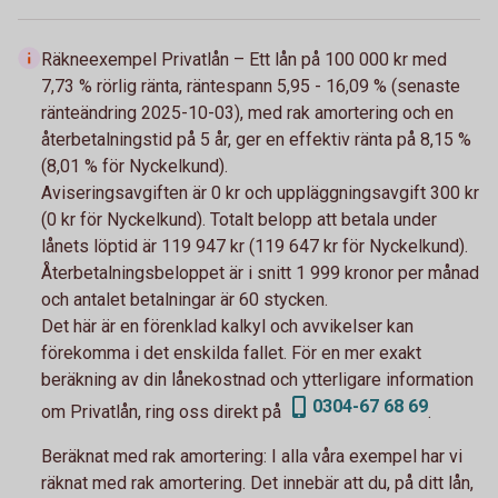
Räkneexempel Privatlån – Ett lån på 100 000 kr med
7,73 % rörlig ränta, räntespann 5,95 - 16,09 % (senaste
ränteändring 2025-10-03), med rak amortering och en
återbetalningstid på 5 år, ger en effektiv ränta på 8,15 %
(8,01 % för Nyckelkund).
Aviseringsavgiften är 0 kr och uppläggningsavgift 300 kr
(0 kr för Nyckelkund). Totalt belopp att betala under
lånets löptid är 119 947 kr (119 647 kr för Nyckelkund).
Återbetalningsbeloppet är i snitt 1 999 kronor per månad
och antalet betalningar är 60 stycken.
Det här är en förenklad kalkyl och avvikelser kan
förekomma i det enskilda fallet. För en mer exakt
beräkning av din lånekostnad och ytterligare information
0304-67 68 69
om Privatlån, ring oss direkt på
.
Beräknat med rak amortering:
I alla våra exempel har vi
räknat med rak amortering. Det innebär att du, på ditt lån,