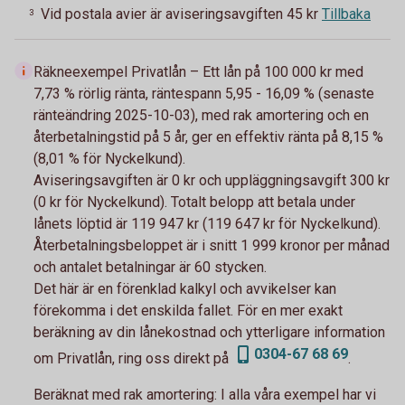
Vid postala avier är aviseringsavgiften 45 kr
Tillbaka
3
Räkneexempel Privatlån – Ett lån på 100 000 kr med
7,73 % rörlig ränta, räntespann 5,95 - 16,09 % (senaste
ränteändring 2025-10-03), med rak amortering och en
återbetalningstid på 5 år, ger en effektiv ränta på 8,15 %
(8,01 % för Nyckelkund).
Aviseringsavgiften är 0 kr och uppläggningsavgift 300 kr
(0 kr för Nyckelkund). Totalt belopp att betala under
lånets löptid är 119 947 kr (119 647 kr för Nyckelkund).
Återbetalningsbeloppet är i snitt 1 999 kronor per månad
och antalet betalningar är 60 stycken.
Det här är en förenklad kalkyl och avvikelser kan
förekomma i det enskilda fallet. För en mer exakt
beräkning av din lånekostnad och ytterligare information
0304-67 68 69
om Privatlån, ring oss direkt på
.
Beräknat med rak amortering:
I alla våra exempel har vi