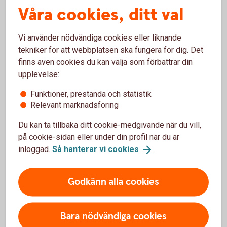
Våra cookies, ditt val
Räntan är rörlig och mellan 5,95 - 16,09 % (senaste
ränteändring 2025-10-03) och sätts individuellt efter dina
Vi använder nödvändiga cookies eller liknande
ekonomiska förutsättningar.
tekniker för att webbplatsen ska fungera för dig. Det
finns även cookies du kan välja som förbättrar din
När får jag mina pengar?
upplevelse:
Om du har skickat in din ansökan online och den blir
Funktioner, prestanda och statistik
godkänd, kommer pengarna att sättas in på ditt konto direkt
Relevant marknadsföring
på vardagar innan kl. 18:00.
Du kan ta tillbaka ditt cookie-medgivande när du vill,
på cookie-sidan eller under din profil när du är
Kan jag höja mitt befintliga lån?
inloggad.
Så hanterar vi
cookies
.
Det är möjligt genom att ansöka om ett nytt lån och välja att
lösa dina nuvarande lån och krediter.
Godkänn alla cookies
Höja bolån? Ring 0771-22 11 22
Hitta ditt
bankkontor
Bara nödvändiga cookies