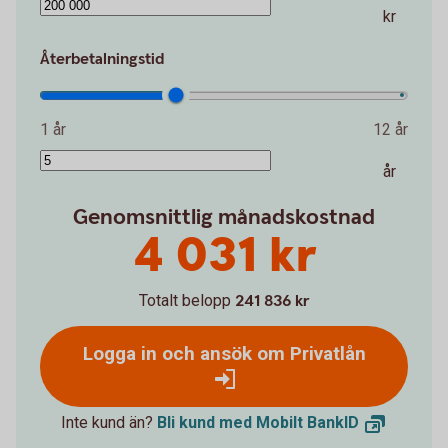
kr
Återbetalningstid
1 år
12 år
år
Genomsnittlig månadskostnad
4 031 kr
Totalt belopp
241 836 kr
Logga in och ansök om Privatlån
Inte kund än?
Bli kund med Mobilt
BankID