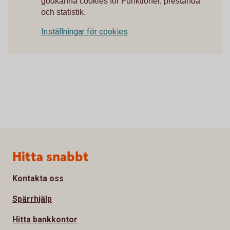
godkänna cookies för Funktioner, prestanda
och statistik.
Inställningar för cookies
Sidfot
Hitta snabbt
Kontakta oss
Spärrhjälp
Hitta bankkontor