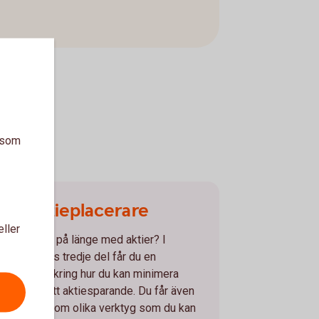
a som
Van aktieplacerare
eller
ar du hållit på länge med aktier? I
Aktieskolans tredje del får du en
fördjupning kring hur du kan minimera
iskerna i ditt aktiesparande. Du får även
information om olika verktyg som du kan