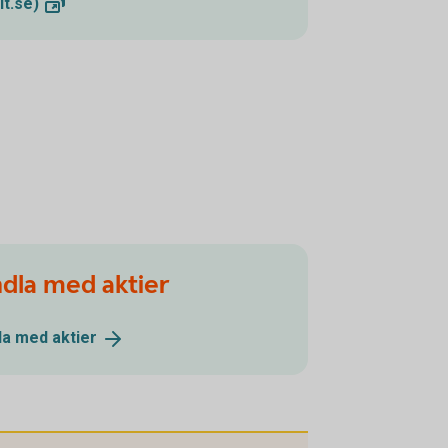
lt.se)
ndla med aktier
dla med
aktier