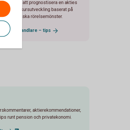
använda för att prognostisera en akties
förväntade kursutveckling baserat på
dess historiska rörelsemönster.
Van aktiehandlare –
tips
örskommentarer, aktierekommendationer,
ips runt pension och privatekonomi.