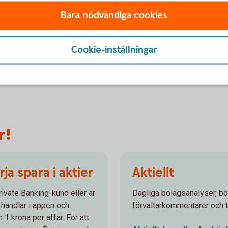
lär dig även skapa en god riskspridning i
Bara nödvändiga cookies
din aktieportfölj och får tips om hur du
själv kan avgöra om en aktie är köpvärd
eller inte.
Cookie-inställningar
Viss vana av aktier –
tips
r!
a spara i aktier
Aktiellt
rivate Banking-kund eller är
Dagliga bolagsanalyser, b
 handlar i appen och
förvaltarkommentarer och t
 1 krona per affär. För att