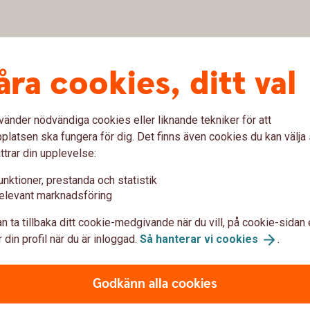
åra cookies, ditt val
vänder nödvändiga cookies eller liknande tekniker för att
latsen ska fungera för dig. Det finns även cookies du kan välj
ttrar din upplevelse:
unktioner, prestanda och statistik
elevant marknadsföring
Viss vana av aktier
n ta tillbaka ditt cookie-medgivande när du vill, på cookie-sidan 
Har du viss erfarenhet av att handla med
H
 din profil när du är inloggad.
Så hanterar vi
cookies
.
aktier men vill lära dig mer? I
Aktieskolans andra del får du veta mer
Godkänn alla cookies
om hur värdet på en aktie bestäms och
r
u
vilka parametrar som påverkar priset. Du