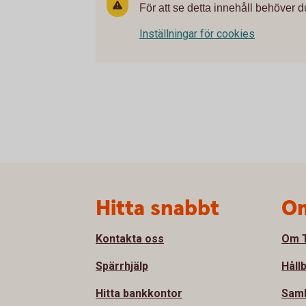
För att se detta innehåll behöver d
Inställningar för cookies
Sidfot
Hitta snabbt
Om
Kontakta oss
Om T
Spärrhjälp
Håll
Hitta bankkontor
Sam