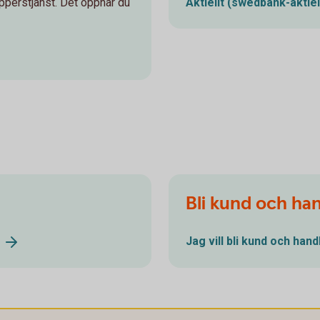
perstjänst. Det öppnar du
Aktiellt
(swedbank-aktiel
Bli kund och ha
Jag vill bli kund och han