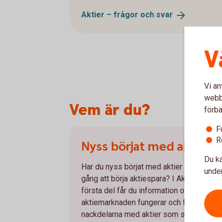
Aktier – frågor och
svar
V
Vi an
webbp
Vem är du?
förbä
F
R
Nyss börjat med aktier
Du ka
Har du nyss börjat med aktier eller är på
under
gång att börja aktiespara? I Aktieskolans
första del får du information om hur
aktiemarknaden fungerar och för- och
nackdelarna med aktier som sparform. D