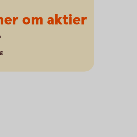
 mer om aktier
å
ng