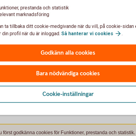
unktioner, prestanda och statistik
elevant marknadsföring
n ta tillbaka ditt cookie-medgivande när du vill, på cookie-sidan 
n?
 din profil när du är inloggad.
Så hanterar vi
cookies
.
Godkänn alla cookies
Bara nödvändiga cookies
r, aktierekommendationer,
ion och privatekonomi.
Cookie-inställningar
u först godkänna cookies för Funktioner, prestanda och statistik.