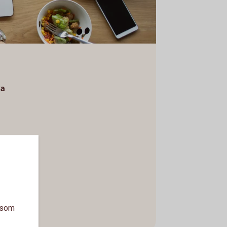
ga
a som