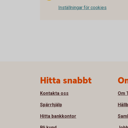
Inställningar för cookies
Sidfot
Hitta snabbt
Om
Kontakta oss
Om T
Spärrhjälp
Håll
Hitta bankkontor
Sam
Bli kund
Jobb