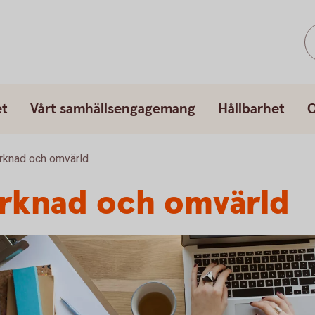
et
Vårt samhällsengagemang
Hållbarhet
O
rknad och omvärld
arknad och omvärld