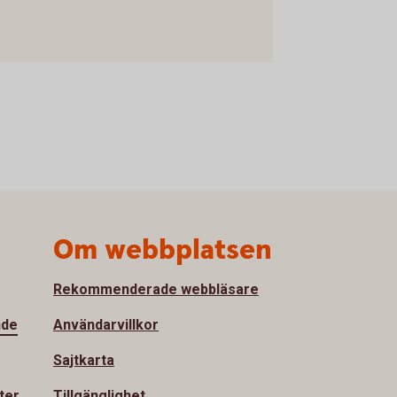
Om webbplatsen
Rekommenderade webbläsare
nde
Användarvillkor
Sajtkarta
ter
Tillgänglighet