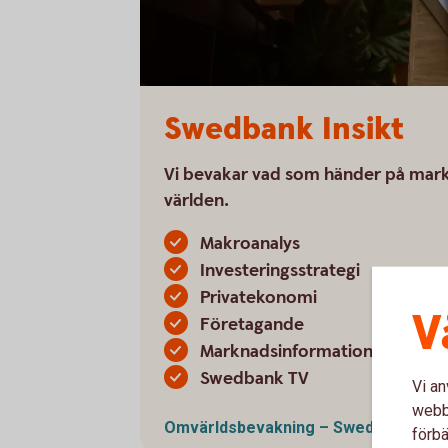
Swedbank Insikt
Vi bevakar vad som händer på mar
världen.
Makroanalys
Investeringsstrategi
Privatekonomi
V
Företagande
Marknadsinformation
Swedbank TV
Vi an
webbp
Omvärldsbevakning – Swedbank
Insi
förbä