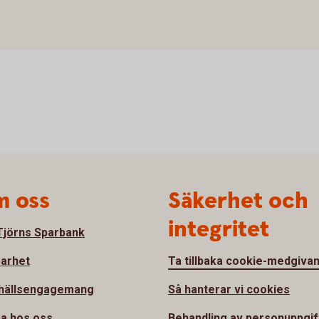
 oss
Säkerhet och
integritet
jörns Sparbank
barhet
Ta tillbaka cookie-medgiva
hällsengagemang
Så hanterar vi cookies
a hos oss
Behandling av personuppgif