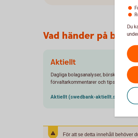
F
R
Du ka
Vad händer på börse
under
Aktiellt
Dagliga bolagsanalyser, börskommentare
förvaltarkommentarer och tips runt pens
Aktiellt
(swedbank-aktiellt.se)
För att se detta innehåll behöver d