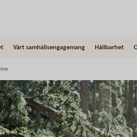
et
Vårt samhällsengagemang
Hållbarhet
O
trar