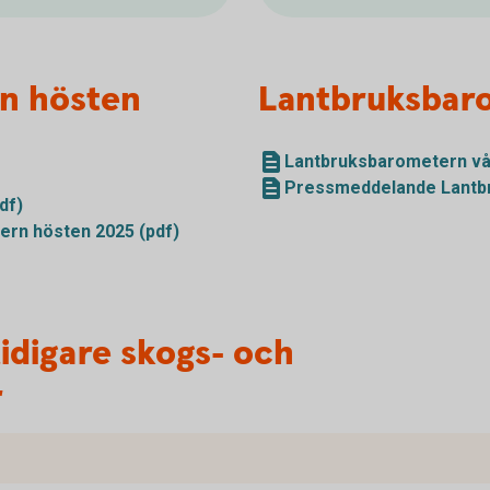
n hösten
Lantbruksbar
Lantbruksbarometern vå
Pressmeddelande Lantbr
df)
rn hösten 2025 (pdf)
tidigare skogs- och
r