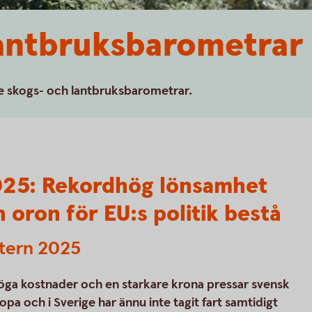
lantbruksbarometrar
are skogs- och lantbruksbarometrar.
25: Rekordhög lönsamhet
 oron för EU:s politik bestå
etern 2025
ga kostnader och en starkare krona pressar svensk
pa och i Sverige har ännu inte tagit fart samtidigt