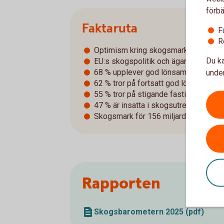
förbä
Faktaruta
F
R
Optimism kring skogsmarkspriser
Du ka
EU:s skogspolitik och äganderätten 
68 % upplever god lönsamhet – högsta
under
62 % tror på fortsatt god lönsamhet 
55 % tror på stigande fastighetspris
47 % är insatta i skogsutredningen, fl
Skogsmark för 156 miljarder kronor v
Rapporten
Skogsbarometern 2025 (pdf)