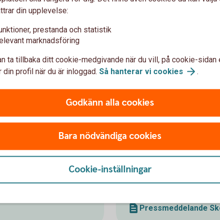
ttrar din upplevelse:
unktioner, prestanda och statistik
elevant marknadsföring
n ta tillbaka ditt cookie-medgivande när du vill, på cookie-sidan 
oroar mest
 nivån på tio år
 din profil när du är inloggad.
Så hanterar vi
cookies
.
framöver
er de kommande tre åren
Godkänn alla cookies
er positiva än negativa
äntas byta ägare inom fem år
Bara nödvändiga cookies
Cookie-inställningar
Pressmedde
Pressmeddelande Sk