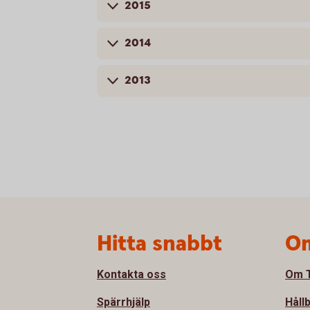
2015
2014
2013
Sidfot
Hitta snabbt
Om
Kontakta oss
Om T
Spärrhjälp
Håll