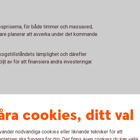
espriserna, för både timmer och massaved,
are planerar att avverka under det kommande
kogstillståndets lämplighet och därefter
ljt av för att finansiera andra investeringar.
024, starkt drivet av räntesänkningar. Drygt
åra cookies, ditt val
 stigande fastighetspriser de kommande tre
äger redan skog och många tycker att det är
vänder nödvändiga cookies eller liknande tekniker för att
latsen ska fungera för dig. Det finns även cookies du kan välj