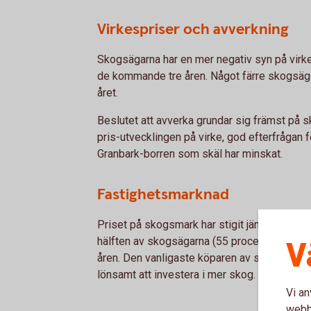
Virkespriser och avverkning
Skogsägarna har en mer negativ syn på virk
de kommande tre åren. Något färre skogsäg
året.
Beslutet att avverka grundar sig främst på s
pris-utvecklingen på virke, god efterfrågan fö
Granbark-borren som skäl har minskat.
Fastighetsmarknad
Priset på skogsmark har stigit jämfört med 2
V
hälften av skogsägarna (55 procent) tror på
åren. Den vanligaste köparen av skogsmark 
lönsamt att investera i mer skog.
Vi an
webbp