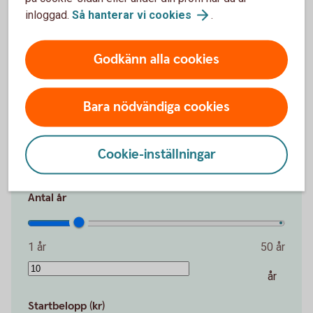
inloggad.
Så hanterar vi
cookies
.
Det är aldrig försent att börja spara. Även en
liten summa kan växa över tid.
Godkänn alla cookies
Belopp per månad (kr)
Bara nödvändiga cookies
100 kr
30 000 kr
Cookie-inställningar
kr
Antal år
1 år
50 år
år
Startbelopp (kr)