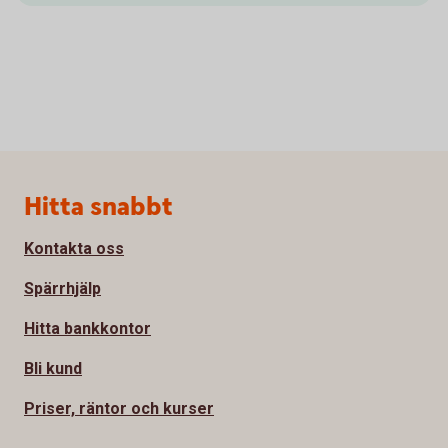
Sidfot
Hitta snabbt
Kontakta oss
Spärrhjälp
Hitta bankkontor
Bli kund
Priser, räntor och kurser