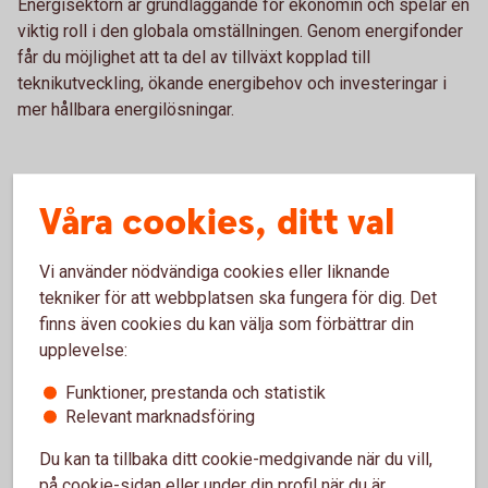
Energisektorn är grundläggande för ekonomin och spelar en
viktig roll i den globala omställningen. Genom energifonder
får du möjlighet att ta del av tillväxt kopplad till
teknikutveckling, ökande energibehov och investeringar i
mer hållbara energilösningar.
Att tänka på
Våra cookies, ditt val
Utvecklingen för energifonder kan variera mycket.
Vi använder nödvändiga cookies eller liknande
Energipriser, politiska beslut och globala händelser
tekniker för att webbplatsen ska fungera för dig. Det
påverkar sektorn. Därför är det viktigt att fondens inriktning
finns även cookies du kan välja som förbättrar din
stämmer överens med din risknivå och hur länge du
upplevelse:
planerar att spara.
Funktioner, prestanda och statistik
Relevant marknadsföring
Du kan ta tillbaka ditt cookie-medgivande när du vill,
Månadsspara i fonder
på cookie-sidan eller under din profil när du är