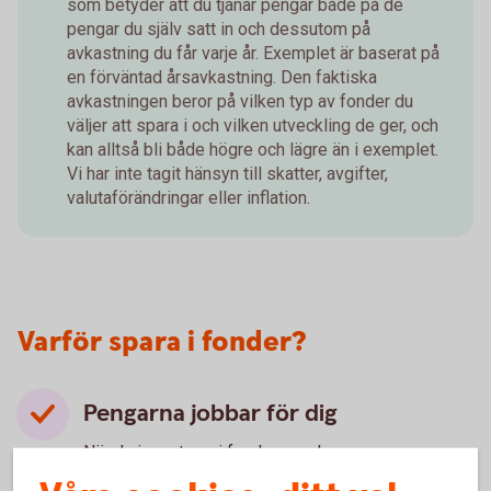
som betyder att du tjänar pengar både på de
pengar du själv satt in och dessutom på
avkastning du får varje år. Exemplet är baserat på
en förväntad årsavkastning. Den faktiska
avkastningen beror på vilken typ av fonder du
väljer att spara i och vilken utveckling de ger, och
kan alltså bli både högre och lägre än i exemplet.
Vi har inte tagit hänsyn till skatter, avgifter,
valutaförändringar eller inflation.
Varför spara i fonder?
Pengarna jobbar för dig
När du investerar i fonder ger du pengarna en
chans att växa. Med tiden växer pengarna snabbare