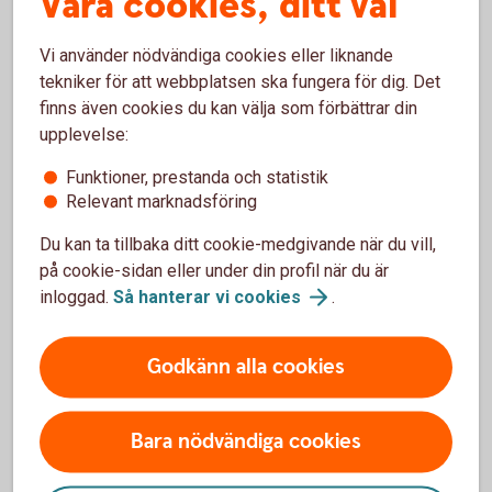
Våra cookies, ditt val
och snabbare tack vare ränta på ränta-effekten. Du
får alltså avkastning på din avkastning.
Vi använder nödvändiga cookies eller liknande
Ränta på ränta – vad är
det?
tekniker för att webbplatsen ska fungera för dig. Det
Du sprider risken
finns även cookies du kan välja som förbättrar din
upplevelse:
När aktierna i fonden ökar eller minskar i värde, så
sker samma sak även för värdet av fonden. Men i
Funktioner, prestanda och statistik
och med att en fond placerar i många olika aktier
Relevant marknadsföring
så sprids risken.
Du kan ta tillbaka ditt cookie-medgivande när du vill,
Det är enkelt
på cookie-sidan eller under din profil när du är
inloggad.
Så hanterar vi
cookies
.
Det är enkelt att börja spara i fonder och kräver
inga stora summor – minsta belopp är 100 kronor.
Godkänn alla cookies
Bara nödvändiga cookies
Börja spara i fonder