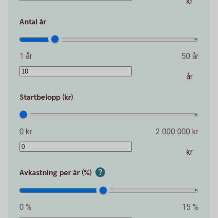
kr
Antal år
1 år
50 år
år
Startbelopp (kr)
0 kr
2 000 000 kr
kr
Avkastning per år (%)
0 %
15 %