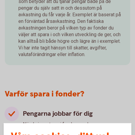
som betyder att du tjänar pengar både på de
pengar du själv satt in och dessutom på
avkastning du får varje år. Exemplet är baserat på
en förväntad årsavkastning. Den faktiska
avkastningen beror på vilken typ av fonder du
väljer att spara i och vilken utveckling de ger, och
kan alltså bli både högre och lägre än i exemplet.
Vi har inte tagit hänsyn till skatter, avgifter,
valutaförändringar eller inflation.
Varför spara i fonder?
Pengarna jobbar för dig
När du investerar i fonder ger du pengarna en
chans att växa. Med tiden växer pengarna snabbare