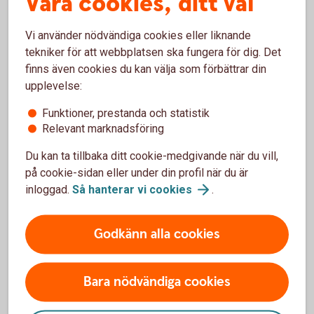
Våra cookies, ditt val
och snabbare tack vare ränta på ränta-effekten. Du
får alltså avkastning på din avkastning.
Vi använder nödvändiga cookies eller liknande
Ränta på ränta – vad är
det?
tekniker för att webbplatsen ska fungera för dig. Det
Du sprider risken
finns även cookies du kan välja som förbättrar din
upplevelse:
När aktierna i fonden ökar eller minskar i värde, så
sker samma sak även för värdet av fonden. Men i
Funktioner, prestanda och statistik
och med att en fond placerar i många olika aktier
Relevant marknadsföring
så sprids risken.
Du kan ta tillbaka ditt cookie-medgivande när du vill,
Det är enkelt
på cookie-sidan eller under din profil när du är
inloggad.
Så hanterar vi
cookies
.
Det är enkelt att börja spara i fonder och kräver
inga stora summor – minsta belopp är 100 kronor.
Godkänn alla cookies
Bara nödvändiga cookies
Börja spara i fonder