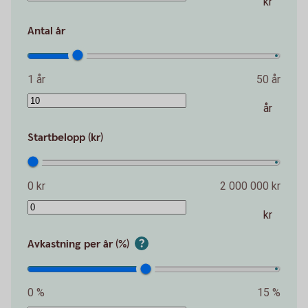
kr
Antal år
1 år
50 år
år
Startbelopp (kr)
0 kr
2 000 000 kr
kr
Avkastning per år (%)
0 %
15 %