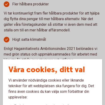
Fler hållbara produkter
Vi tar kontinuerligt fram fler hållbara produkter för att hjälpa
dig flytta dina pengar till mer hållbara alternativ. När det
gäller våra företagskunder så stöttar vi även dem med att
ställa om till en mer hållbar affärsmodell.
Högt satta klimatmål
Enligt Hagainitiativets Ambitionsindex 2021 belönades vi
med grön status och uppmärksammades för arbetet med
klimatmål utifrån investeringar och utlåning.
Våra cookies, ditt val
Vi använder nödvändiga cookies eller liknande
Hållbarhet och hållbar
tekniker för att webbplatsen ska fungera för dig. Det
finns även cookies du kan välja som förbättrar din
utveckling – så bidrar vi
upplevelse: