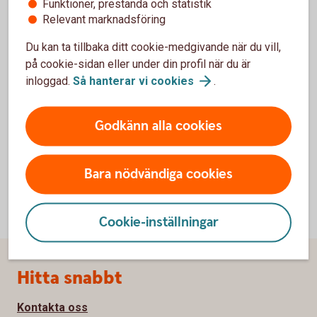
Hållbarhet och hållbar
utveckling
Funktioner, prestanda och statistik
Relevant marknadsföring
Du kan ta tillbaka ditt cookie-medgivande när du vill,
på cookie-sidan eller under din profil när du är
inloggad.
Så hanterar vi
cookies
.
Mer information
Godkänn alla cookies
Vad är hållbarhet? ESG visar
vägen
Bara nödvändiga cookies
Cookie-inställningar
Sidfot
Hitta snabbt
Kontakta oss