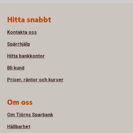
Sidfot
Hitta snabbt
Kontakta oss
Spärrhjälp
Hitta bankkontor
Bli kund
Priser, räntor och kurser
Om oss
Om Tjörns Sparbank
Hållbarhet