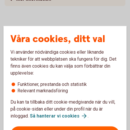
Börja spara i Kapitalspar Pension
Våra cookies, ditt val
Vi använder nödvändiga cookies eller liknande
Ring oss
tekniker för att webbplatsen ska fungera för dig. Det
Växeln är öppen måndag till fredag 10.00-15.30,
finns även cookies du kan välja som förbättrar din
torsdagar även 15.30-18.00.
upplevelse:
Funktioner, prestanda och statistik
Ring 0771-22 11 22
Relevant marknadsföring
Du kan ta tillbaka ditt cookie-medgivande när du vill,
på cookie-sidan eller under din profil när du är
inloggad.
Så hanterar vi
cookies
.
Besök oss