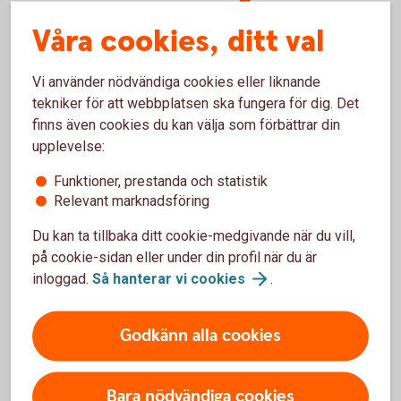
Våra cookies, ditt val
Varför har ni inte visat mina kostnader tidigare?
Vi använder nödvändiga cookies eller liknande
Varför skiljer sig kostnaderna i den här
tekniker för att webbplatsen ska fungera för dig. Det
sammanställningen jämfört med årsbeskedet för
finns även cookies du kan välja som förbättrar din
fonder eller försäkringar? Varför räknar ni inte
på samma sätt?
upplevelse:
Funktioner, prestanda och statistik
Hur har jag betalat de här avgifterna som står i
Relevant marknadsföring
rapporten?
Du kan ta tillbaka ditt cookie-medgivande när du vill,
på cookie-sidan eller under din profil när du är
När betalade jag kostnaderna för fonderna?
inloggad.
Så hanterar vi
cookies
.
Vad är det för skillnad på en ”kostnad” och en
”avgift”? Är inte allt bara ”kostnader”?
Godkänn alla cookies
Bara nödvändiga cookies