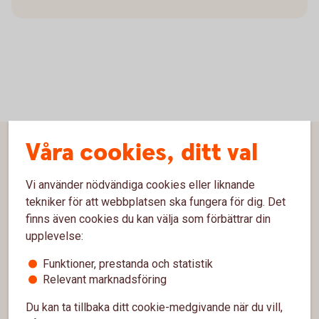
Våra cookies, ditt val
Sidfot
Hitta snabbt
Vi använder nödvändiga cookies eller liknande
Kontakta oss
tekniker för att webbplatsen ska fungera för dig. Det
finns även cookies du kan välja som förbättrar din
Spärrhjälp
upplevelse:
Hitta bankkontor
Funktioner, prestanda och statistik
Bli kund
Relevant marknadsföring
Priser, räntor och kurser
Du kan ta tillbaka ditt cookie-medgivande när du vill,