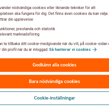
gor och lyfta sina funderingar till både Olof och
vänder nödvändiga cookies eller liknande tekniker för att
dverkar.
latsen ska fungera för dig. Det finns även cookies du kan välj
ttrar din upplevelse:
unktioner, prestanda och statistik
00 på Tjörns Sparbanks kontor i Skärhamn. Vi
elevant marknadsföring
n ta tillbaka ditt cookie-medgivande när du vill, på cookie-sidan 
 din profil när du är inloggad.
Så hanterar vi
cookies
.
Godkänn alla cookies
läret nedan.
 anger du det när du anmäler dig.Tänk på att
Bara nödvändiga cookies
 plats så snart som möjligt!
Cookie-inställningar