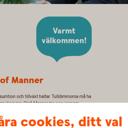
Varmt
välkommen!
lof Manner
mtion och tillväxt haltar. Tulldimmorna må ha
erraskningar. Olof Manner tar oss igenom
 de hot och möjligheter som kan ändra
åra cookies, ditt val