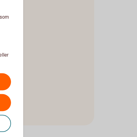
a som
eller