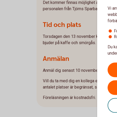
Det kommer finnas möjlighet att ställa frå
Vi an
personalen från Tjörns Sparbank som me
webbp
förbä
Tid och plats
F
Torsdagen den 13 november kl. 18.00-20.
R
bjuder på kaffe och smörgås.
Du ka
under
Anmälan
Anmäl dig senast 10 november via formu
Vill du ta med dig en kollega eller vän så
antalet platser är begränsat, så boka din
Föreläsningen är kostnadsfri.