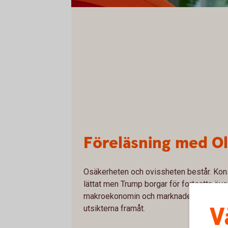
Föreläsning med O
Osäkerheten och ovissheten består. Konsu
lättat men Trump borgar för fortsatta öv
makroekonomin och marknader men också
V
utsikterna framåt.