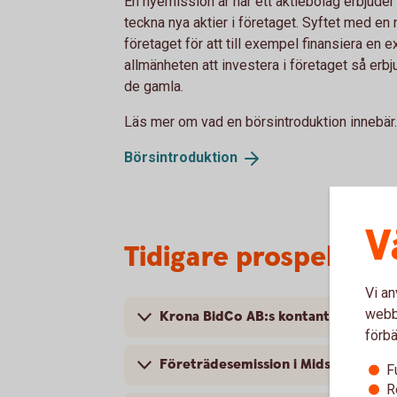
En nyemission är när ett aktiebolag erbjuder 
teckna nya aktier i företaget. Syftet med en 
företaget för att till exempel finansiera en 
allmänheten att investera i företaget så erbju
de gamla.
Läs mer om vad en börsintroduktion innebär.
Börsintroduktion
V
Tidigare prospekt o
Vi an
webbp
Krona BidCo AB:s kontanta budpliktsb
förbä
Företrädesemission i Midsummer AB
F
R