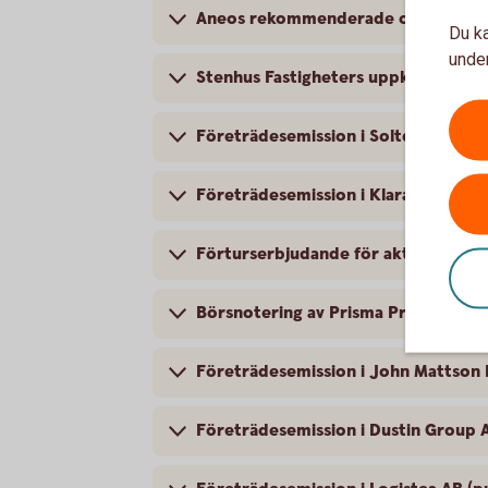
Aneos rekommenderade offentliga up
Du ka
under
Stenhus Fastigheters uppköpserbjud
Företrädesemission i Soltech Energ
Företrädesemission i KlaraBo Sverig
Förturserbjudande för aktieägare i
Börsnotering av Prisma Properties A
Företrädesemission i John Mattson 
Företrädesemission i Dustin Group A