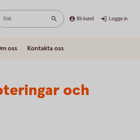
Sök
Bli kund
Logga in
m oss
Kontakta oss
oteringar och