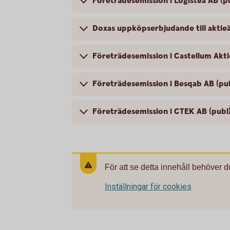
Företrädesemission i Logistea AB (p
Doxas uppköpserbjudande till aktie
Företrädesemission i Castellum Akti
Företrädesemission i Besqab AB (pu
Företrädesemission i CTEK AB (publ
För att se detta innehåll behöver d
Inställningar för cookies