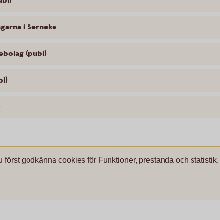
ubl)
ägarna i Serneke
ebolag (publ)
bl)
)
u först godkänna cookies för Funktioner, prestanda och statistik.