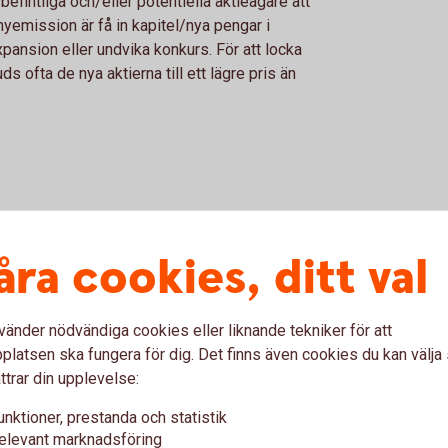
befintliga och/eller potentiella aktieägare att
nyemission är få in kapitel/nya pengar i
expansion eller undvika konkurs. För att locka
ds ofta de nya aktierna till ett lägre pris än
åra cookies, ditt val
ch erbjudanden
vänder nödvändiga cookies eller liknande tekniker för att
latsen ska fungera för dig. Det finns även cookies du kan välj
ud till aktieägarna i Krona Public Real Estate
ttrar din upplevelse:
 (publ)
unktioner, prestanda och statistik
elevant marknadsföring