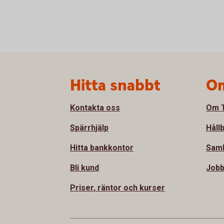
Sidfot
Hitta snabbt
Om
Kontakta oss
Om T
Spärrhjälp
Håll
Hitta bankkontor
Sam
Bli kund
Jobb
Priser, räntor och kurser