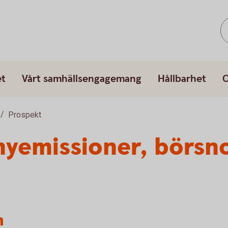
et
Vårt samhällsengagemang
Hållbarhet
O
Prospekt
nyemissioner, börsn
n