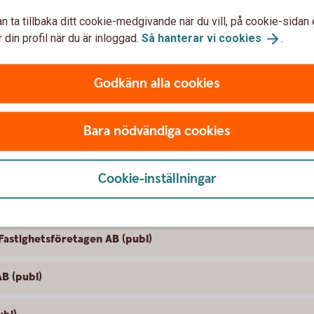
pköpserbjudande till aktieägarna i Arise
n ta tillbaka ditt cookie-medgivande när du vill, på cookie-sidan 
 din profil när du är inloggad.
Så hanterar vi
cookies
.
ande till aktieägarna i Backaheden
Godkänn alla cookies
y Group AB (publ)
e AB (publ)
Bara nödvändiga cookies
 SBB i samband med noteringen av Sveafastigheter
Cookie-inställningar
B (publ)
Fastighetsföretagen AB (publ)
B (publ)