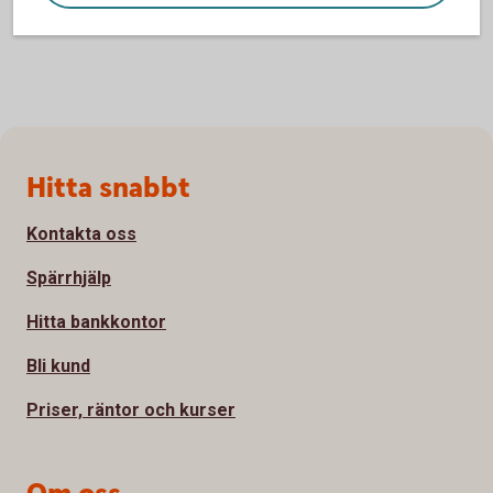
Sidfot
Hitta snabbt
Kontakta oss
Spärrhjälp
Hitta bankkontor
Bli kund
Priser, räntor och kurser