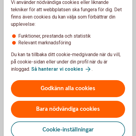
Vi använder nödvändiga cookies eller liknande
tekniker för att webbplatsen ska fungera för dig. Det
Pris
finns även cookies du kan välja som förbättrar din
upplevelse:
Funktioner, prestanda och statistik
Relevant marknadsföring
Vanliga frågor och svar
Du kan ta tillbaka ditt cookie-medgivande när du vill,
på cookie-sidan eller under din profil när du är
inloggad.
Så hanterar vi cookies
.
Måste man deklarera affärerna?
Finns det någon minimigräns?
Godkänn alla cookies
Går det ta ut pengar när som helst?
Bara nödvändiga cookies
Kan jag handla online i Kapitalspar Depå?
Cookie-inställningar