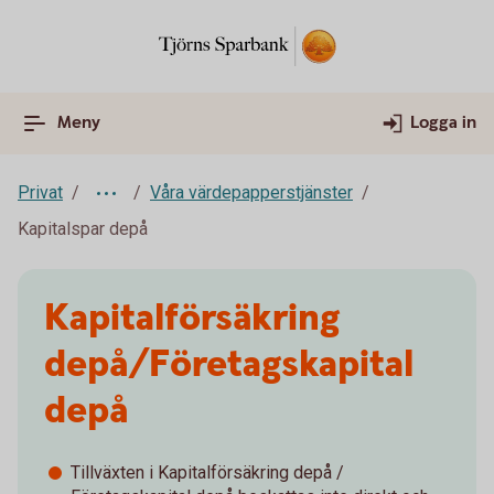
Meny
Logga in
Privat
Våra värdepapperstjänster
Kapitalspar depå
Kapitalförsäkring
depå/Företagskapital
depå
Tillväxten i Kapitalförsäkring depå /