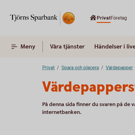
Privat
Företag
Meny
Våra tjänster
Händelser i liv
Privat
Spara och placera
Värdepapper
Värdepapperst
På denna sida finner du svaren på de 
internetbanken.