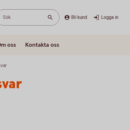
Sök
Bli kund
Logga in
m oss
Kontakta oss
svar
svar