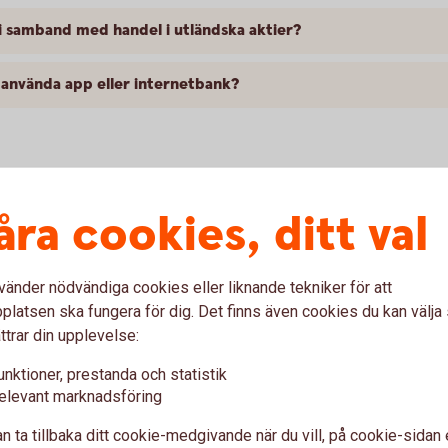
i samband med handel i utländska aktier?
n använda app eller internetbank?
ka värdepapper
åra cookies, ditt val
vänder nödvändiga cookies eller liknande tekniker för att
latsen ska fungera för dig. Det finns även cookies du kan välj
ktier. Hur gör jag?
ttrar din upplevelse:
unktioner, prestanda och statistik
elevant marknadsföring
n ta tillbaka ditt cookie-medgivande när du vill, på cookie-sidan 