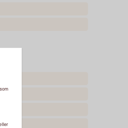
a som
eller