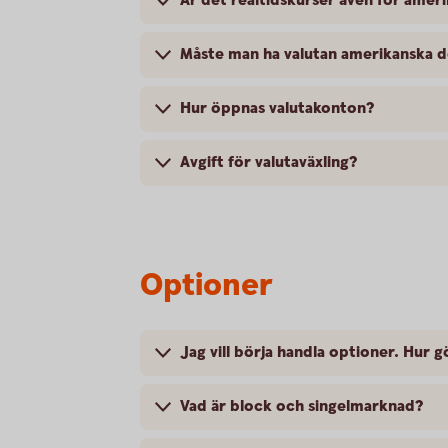
Är det realtidskurser även för ameri
Måste man ha valutan amerikanska do
Hur öppnas valutakonton?
Avgift för valutaväxling?
Optioner
Jag vill börja handla optioner. Hur g
Vad är block och singelmarknad?