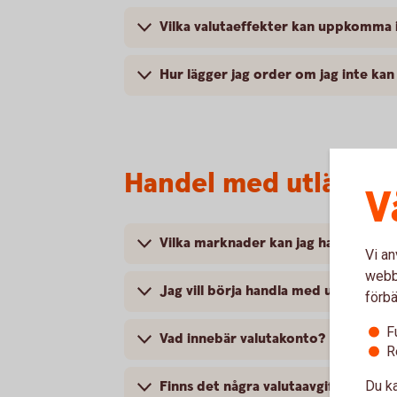
Vilka valutaeffekter kan uppkomma 
Hur lägger jag order om jag inte ka
Handel med utländs
V
Vilka marknader kan jag handla på?
Vi an
webbp
Jag vill börja handla med utländska a
förbä
F
Vad innebär valutakonto?
R
Du ka
Finns det några valutaavgifter?