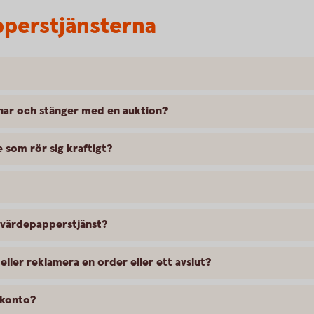
perstjänsterna
nar och stänger med en auktion?
e som rör sig kraftigt?
 värdepapperstjänst?
 eller reklamera en order eller ett avslut?
idkonto?