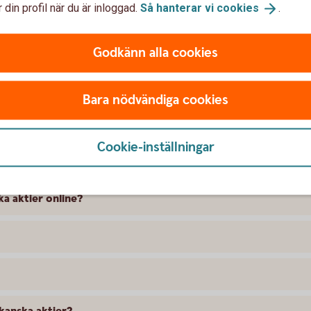
 din profil när du är inloggad.
Så hanterar vi
cookies
.
Godkänn alla cookies
nska värdepapper
Bara nödvändiga cookies
ndla med?
Cookie-inställningar
ka aktier online?